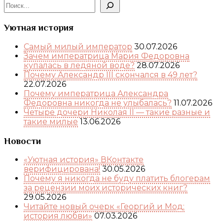
Поиск
Уютная история
Самый милый император
30.07.2026
Зачем императрица Мария Федоровна
купалась в ледяной воде?
28.07.2026
Почему Александр III скончался в 49 лет?
22.07.2026
Почему императрица Александра
Федоровна никогда не улыбалась?
11.07.2026
Четыре дочери Николая II — такие разные и
такие милые
13.06.2026
Новости
«Уютная история» ВКонтакте
верифицирована!
30.05.2026
Почему я никогда не буду платить блогерам
за рецензии моих исторических книг?
29.05.2026
Читайте новый очерк «Георгий и Мод:
история любви»
07.03.2026