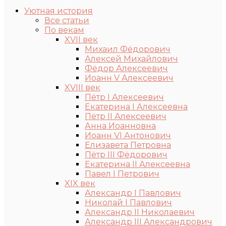
Уютная история
Все статьи
По векам
XVII век
Михаил Фёдорович
Алексей Михайлович
Фёдор Алексеевич
Иоанн V Алексеевич
XVIII век
Пётр I Алексеевич
Екатерина I Алексеевна
Пётр II Алексеевич
Анна Иоанновна
Иоанн VI Антонович
Елизавета Петровна
Пётр III Фёдорович
Екатерина II Алексеевна
Павел I Петрович
XIX век
Александр I Павлович
Николай I Павлович
Александр II Николаевич
Александр III Александрович