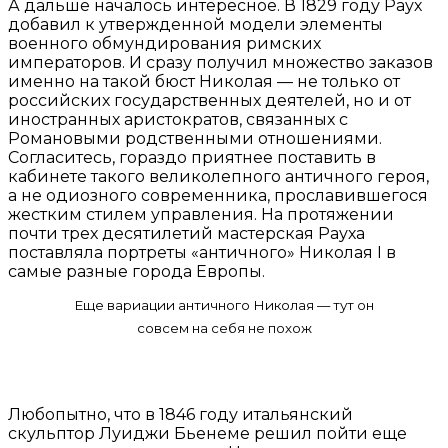
А дальше началось интересное. В 1829 году Раух
добавил к утвержденной модели элементы
военного обмундирования римских
императоров. И сразу получил множество заказов
именно на такой бюст Николая — не только от
российских государственных деятелей, но и от
иностранных аристократов, связанных с
Романовыми родственными отношениями.
Согласитесь, гораздо приятнее поставить в
кабинете такого великолепного античного героя,
а не одиозного современника, прославившегося
жестким стилем управления. На протяжении
почти трех десятилетий мастерская Рауха
поставляла портреты «античного» Николая I в
самые разные города Европы.
Еще вариации античного Николая — тут он
совсем на себя не похож
Любопытно, что в 1846 году итальянский
скульптор Луиджи Бьенеме решил пойти еще