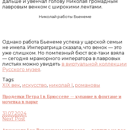
дальше и увенчал голову Николая громадным
лавровым венком с широкими лентами.
Николай работы Бьенеме
Однако работа Бьенеме успеха у царской семьи
не имела. Императрица сказала, что венок — это
уже слишком. Но помпезный бюст все-таки взяла
— сегодня мраморного императора в лавровых
листьях можно увидеть
в виртуальной коллекции
Русского музея
.
Tags:
XIX век
,
искусство
,
николай I
,
романовы
Проделки Петра I в Брюсселе — купание в фонтане и
ночевка в парке
31.07.2024
Next Post