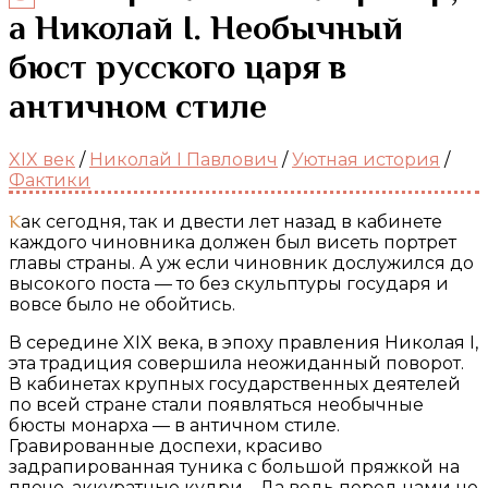
а Николай I. Необычный
бюст русского царя в
античном стиле
XIX век
/
Николай I Павлович
/
Уютная история
/
Фактики
Как сегодня, так и двести лет назад в кабинете
каждого чиновника должен был висеть портрет
главы страны. А уж если чиновник дослужился до
высокого поста — то без скульптуры государя и
вовсе было не обойтись.
В середине XIX века, в эпоху правления Николая I,
эта традиция совершила неожиданный поворот.
В кабинетах крупных государственных деятелей
по всей стране стали появляться необычные
бюсты монарха — в античном стиле.
Гравированные доспехи, красиво
задрапированная туника с большой пряжкой на
плече, аккуратные кудри… Да ведь перед нами не