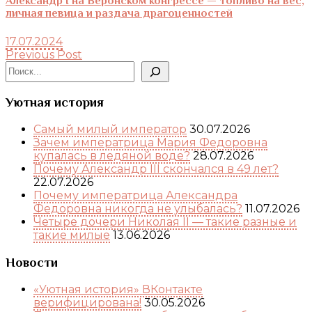
Александр I на Веронском конгрессе — топливо на вес,
личная певица и раздача драгоценностей
17.07.2024
Previous Post
Поиск
Уютная история
Самый милый император
30.07.2026
Зачем императрица Мария Федоровна
купалась в ледяной воде?
28.07.2026
Почему Александр III скончался в 49 лет?
22.07.2026
Почему императрица Александра
Федоровна никогда не улыбалась?
11.07.2026
Четыре дочери Николая II — такие разные и
такие милые
13.06.2026
Новости
«Уютная история» ВКонтакте
верифицирована!
30.05.2026