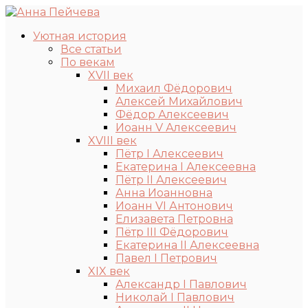
Уютная история
Все статьи
По векам
XVII век
Михаил Фёдорович
Алексей Михайлович
Фёдор Алексеевич
Иоанн V Алексеевич
XVIII век
Пётр I Алексеевич
Екатерина I Алексеевна
Пётр II Алексеевич
Анна Иоанновна
Иоанн VI Антонович
Елизавета Петровна
Пётр III Фёдорович
Екатерина II Алексеевна
Павел I Петрович
XIX век
Александр I Павлович
Николай I Павлович