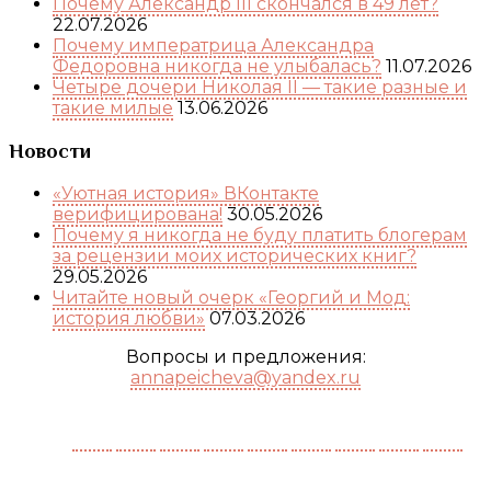
Почему Александр III скончался в 49 лет?
22.07.2026
Почему императрица Александра
Федоровна никогда не улыбалась?
11.07.2026
Четыре дочери Николая II — такие разные и
такие милые
13.06.2026
Новости
«Уютная история» ВКонтакте
верифицирована!
30.05.2026
Почему я никогда не буду платить блогерам
за рецензии моих исторических книг?
29.05.2026
Читайте новый очерк «Георгий и Мод:
история любви»
07.03.2026
Вопросы и предложения:
annapeicheva@yandex.ru