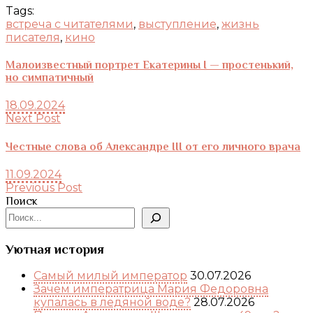
Tags:
встреча с читателями
,
выступление
,
жизнь
писателя
,
кино
Малоизвестный портрет Екатерины I — простенький,
но симпатичный
18.09.2024
Next Post
Честные слова об Александре III от его личного врача
11.09.2024
Previous Post
Поиск
Уютная история
Самый милый император
30.07.2026
Зачем императрица Мария Федоровна
купалась в ледяной воде?
28.07.2026