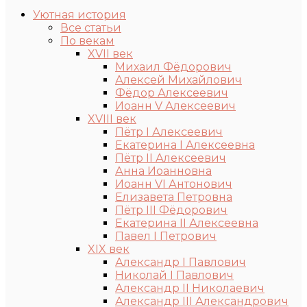
Уютная история
Все статьи
По векам
XVII век
Михаил Фёдорович
Алексей Михайлович
Фёдор Алексеевич
Иоанн V Алексеевич
XVIII век
Пётр I Алексеевич
Екатерина I Алексеевна
Пётр II Алексеевич
Анна Иоанновна
Иоанн VI Антонович
Елизавета Петровна
Пётр III Фёдорович
Екатерина II Алексеевна
Павел I Петрович
XIX век
Александр I Павлович
Николай I Павлович
Александр II Николаевич
Александр III Александрович