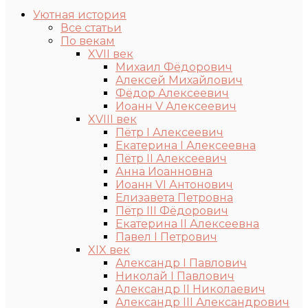
Уютная история
Все статьи
По векам
XVII век
Михаил Фёдорович
Алексей Михайлович
Фёдор Алексеевич
Иоанн V Алексеевич
XVIII век
Пётр I Алексеевич
Екатерина I Алексеевна
Пётр II Алексеевич
Анна Иоанновна
Иоанн VI Антонович
Елизавета Петровна
Пётр III Фёдорович
Екатерина II Алексеевна
Павел I Петрович
XIX век
Александр I Павлович
Николай I Павлович
Александр II Николаевич
Александр III Александрович