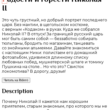
II
Это чуть грустный, но добрый портрет последнего
царя. Без мантии, в щегольском костюме,
с верным «Кодаком» в руках. Куда же собрался
Николай II? В отпуск! За границей русский царь
мог быть самим собой — беззаботно собирать
тюльпаны, бродить по магазинам, танцевать
со знойными альмеями. Давайте знакомиться
с настоящим Ники: полистаем его домашний
фотоальбом, удивимся длинному списку
любовных побед, мушкетерской шпаге и томику
Пушкина на столе… Но что это? Свисток
локомотива? В дорогу, друзья!
Читать на Rideró
Description
Почему Николай II кажется нам хорошим
приятелем, старым знакомым, про которого мы не