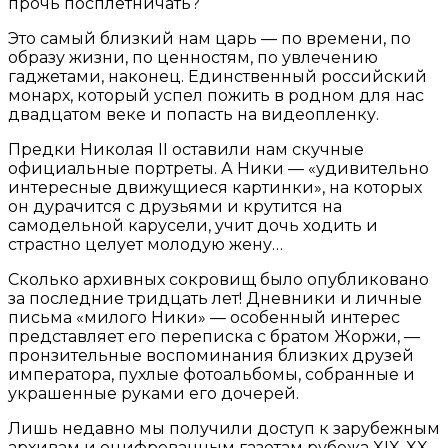
прочь посплетничать?
Это самый близкий нам царь — по времени, по
образу жизни, по ценностям, по увлечению
гаджетами, наконец. Единственный российский
монарх, который успел пожить в родном для нас
двадцатом веке и попасть на видеопленку.
Предки Николая II оставили нам скучные
официальные портреты. А Ники — «удивительно
интересные движущиеся картинки», на которых
он дурачится с друзьями и крутится на
самодельной карусели, учит дочь ходить и
страстно целует молодую жену…
Сколько архивных сокровищ было опубликовано
за последние тридцать лет! Дневники и личные
письма «милого Ники» — особенный интерес
представляет его переписка с братом Жоржи, —
пронзительные воспоминания близких друзей
императора, пухлые фотоальбомы, собранные и
украшенные руками его дочерей.
Лишь недавно мы получили доступ к зарубежным
архивам и оцифрованным газетам рубежа XIX-XX