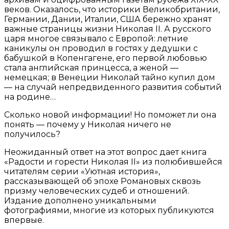
веков. Оказалось, что историки Великобритании,
Германии, Дании, Италии, США бережно хранят
важные страницы жизни Николая II. А русского
царя многое связывало с Европой: летние
каникулы он проводил в гостях у дедушки с
бабушкой в Копенгагене, его первой любовью
стала английская принцесса, а женой —
немецкая; в Венеции Николай тайно купил дом
— на случай непредвиденного развития событий
на родине…
Сколько новой информации! Но поможет ли она
понять — почему у Николая ничего не
получилось?
Неожиданный ответ на этот вопрос дает книга
«Радости и горести Николая II» из полюбившейся
читателям серии «Уютная история»,
рассказывающей об эпохе Романовых сквозь
призму человеческих судеб и отношений.
Издание дополнено уникальными
фотографиями, многие из которых публикуются
впервые.