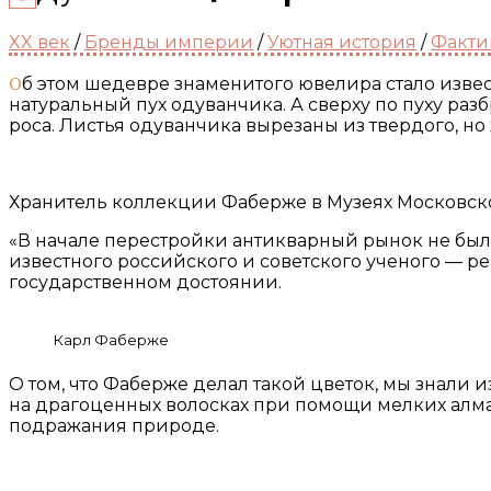
XX век
/
Бренды империи
/
Уютная история
/
Факти
Об этом шедевре знаменитого ювелира стало известно только в 1994 году. Карл Фаберже создал настоящее чудо: на серебряных тычинках закреплен
натуральный пух одуванчика. А сверху по пуху р
роса. Листья одуванчика вырезаны из твердого, но
Хранитель коллекции Фаберже в Музеях Московско
«В начале перестройки антикварный рынок не был
известного российского и советского ученого — ре
государственном достоянии.
Карл Фаберже
О том, что Фаберже делал такой цветок, мы знали
на драгоценных волосках при помощи мелких алма
подражания природе.