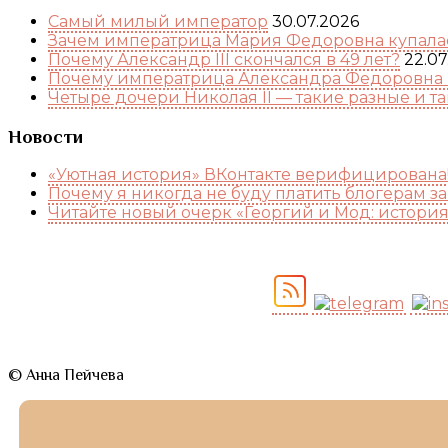
Самый милый император
30.07.2026
Зачем императрица Мария Федоровна купалас
Почему Александр III скончался в 49 лет?
22.07
Почему императрица Александра Федоровна 
Четыре дочери Николая II — такие разные и т
Новости
«Уютная история» ВКонтакте верифицирована
Почему я никогда не буду платить блогерам з
Читайте новый очерк «Георгий и Мод: истори
© Анна Пейчева