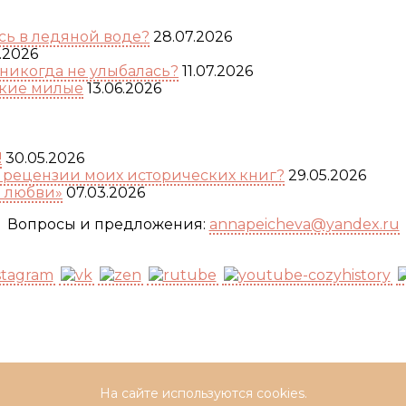
ь в ледяной воде?
28.07.2026
.2026
никогда не улыбалась?
11.07.2026
акие милые
13.06.2026
!
30.05.2026
а рецензии моих исторических книг?
29.05.2026
я любви»
07.03.2026
Вопросы и предложения:
annapeicheva@yandex.ru
На сайте используются cookies.