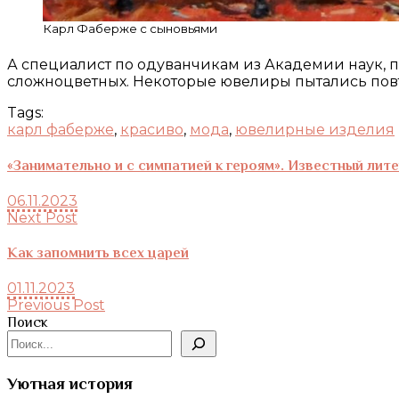
Карл Фаберже с сыновьями
А специалист по одуванчикам из Академии наук, п
сложноцветных. Некоторые ювелиры пытались повто
Tags:
карл фаберже
,
красиво
,
мода
,
ювелирные изделия
«Занимательно и с симпатией к героям». Известный ли
06.11.2023
Next Post
Как запомнить всех царей
01.11.2023
Previous Post
Поиск
Уютная история