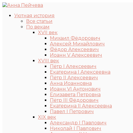
Уютная история
Все статьи
По векам
XVII век
Михаил Фёдорович
Алексей Михайлович
Фёдор Алексеевич
Иоанн V Алексеевич
XVIII век
Пётр I Алексеевич
Екатерина I Алексеевна
Пётр II Алексеевич
Анна Иоанновна
Иоанн VI Антонович
Елизавета Петровна
Пётр III Фёдорович
Екатерина II Алексеевна
Павел I Петрович
XIX век
Александр I Павлович
Николай I Павлович