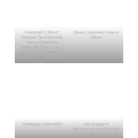
Николай II, Эрнст
Дики с дядями Ники и
Людвиг Гессенский,
Эрни
принц Джордж
Маунтбаттен, принц
Вальдемар Прусский,
на палубе сидит Дики
Наверху Николай II
«Штандарт»
готовится пройти под
мостом