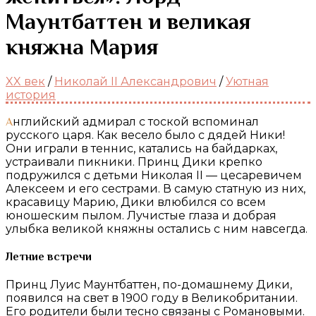
Маунтбаттен и великая
княжна Мария
XX век
/
Николай II Александрович
/
Уютная
история
Английский адмирал с тоской вспоминал
русского царя. Как весело было с дядей Ники!
Они играли в теннис, катались на байдарках,
устраивали пикники. Принц Дики крепко
подружился с детьми Николая II — цесаревичем
Алексеем и его сестрами. В самую статную из них,
красавицу Марию, Дики влюбился со всем
юношеским пылом. Лучистые глаза и добрая
улыбка великой княжны остались с ним навсегда.
Летние встречи
Принц Луис Маунтбаттен, по-домашнему Дики,
появился на свет в 1900 году в Великобритании.
Его родители были тесно связаны с Романовыми.