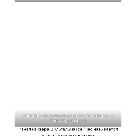
Справа — великая княжна Ольга, наверху —
принц Луис (Дики)
Канал кайзера Вильгельма (сейчас называется