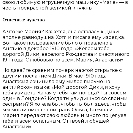
свою любимую игрушечную машинку «Marie» — в
честь прекрасной великой княжны.
Ответные чувства
А что же Мария? Кажется, она осталась к Дики
вполне равнодушна. Хотя и писала ему изредка.
Вот такое поздравление было отправлено в
Англию в декабре 1910 года: «Желаем тебе,
дорогой Дики, веселого Рождества и счастливого
1911 года. С любовью ко всем. Мария, Анастасия».
Но давайте сравним почерк на этой открытке с
другим посланием Дики. В мае 1910 года
Анастасия сочинила ему милое письмо на
английском языке: «Мой дорогой Дики, я хочу
тебя увидеть. Какая у тебя там погода? Ты совсем
один в Лондоне? Когда ты увидишься со своими
сестрами? Я хотела бы, чтобы ты был здесь, чтобы
мы могли вместе поиграть. Ольга, Татьяна и
Мария передают свою любовь и много поцелуев
тебе и всем остальным. От твоей любящей
Анастасии».