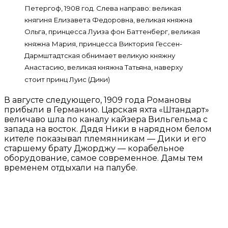
Петергоф, 1908 год. Слева направо: великая
княгиня Елизавета Федоровна, великая княжна
Ольга, принцесса Луиза фон Баттенберг, великая
княжна Мария, принцесса Виктория Гессен-
Дармштадтская обнимает великую княжну
Анастасию, великая княжна Татьяна, наверху
стоит принц Луис (Дики)
В августе следующего, 1909 года Романовы
прибыли в Германию. Царская яхта «Штандарт»
величаво шла по каналу кайзера Вильгельма с
запада на восток. Дядя Ники в нарядном белом
кителе показывал племянникам — Дики и его
старшему брату Джорджу — корабельное
оборудование, самое современное. Дамы тем
временем отдыхали на палубе.