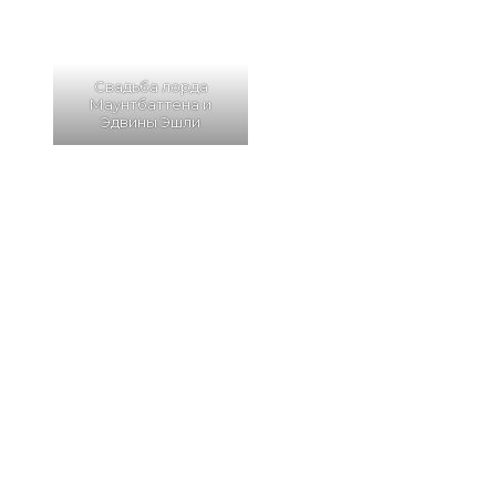
Свадьба лорда
Маунтбаттена и
Эдвины Эшли