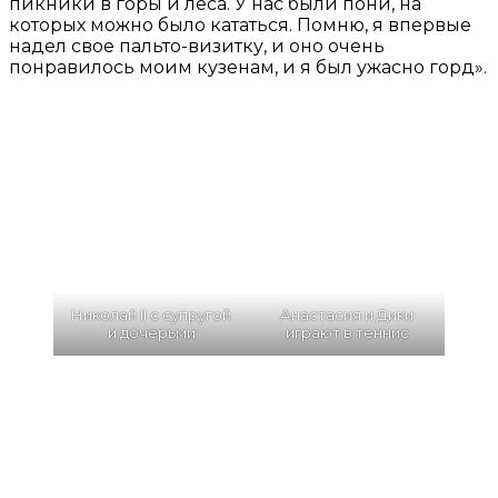
пикники в горы и леса. У нас были пони, на
которых можно было кататься. Помню, я впервые
надел свое пальто-визитку, и оно очень
понравилось моим кузенам, и я был ужасно горд».
Николай II с супругой
Анастасия и Дики
и дочерьми
играют в теннис