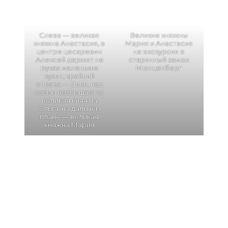
Слева — великая
Великие княжны
княжна Анастасия, в
Мария и Анастасия
центре цесаревич
на экскурсии в
Алексей держит на
старинный замок
руках маленьких
Мюнценберг
кузин, крайний
справа — Дики, над
всеми возвышается
великая княжна
Ольга, на дальнем
плане — великая
княжна Мария