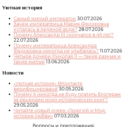
Уютная история
Самый милый император
30.07.2026
Зачем императрица Мария Федоровна
купалась в ледяной воде?
28.07.2026
Почему Александр III скончался в 49 лет?
22.07.2026
Почему императрица Александра
Федоровна никогда не улыбалась?
11.07.2026
Четыре дочери Николая II — такие разные и
такие милые
13.06.2026
Новости
«Уютная история» ВКонтакте
верифицирована!
30.05.2026
Почему я никогда не буду платить блогерам
за рецензии моих исторических книг?
29.05.2026
Читайте новый очерк «Георгий и Мод:
история любви»
07.03.2026
Вопросы и предложения: