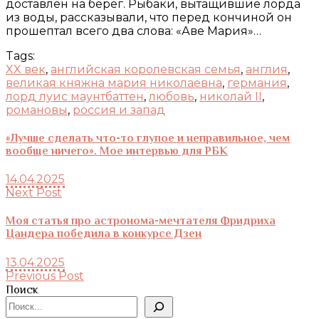
доставлен на берег. Рыбаки, вытащившие лорда
из воды, рассказывали, что перед кончиной он
прошептал всего два слова: «Аве Мария»…
Tags:
XX век
,
английская королевская семья
,
англия
,
великая княжна мария николаевна
,
германия
,
лорд луис маунтбаттен
,
любовь
,
николай II
,
романовы
,
россия и запад
«Лучше сделать что-то глупое и неправильное, чем
вообще ничего». Мое интервью для РБК
14.04.2025
Next Post
Моя статья про астронома-мечтателя Фридриха
Цандера победила в конкурсе Дзен
13.04.2025
Previous Post
Поиск