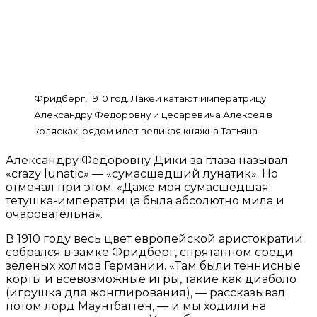
Фридберг, 1910 год. Лакеи катают императрицу
Александру Федоровну и цесаревича Алексея в
колясках, рядом идет великая княжна Татьяна
Александру Федоровну Дики за глаза называл
«crazy lunatic» — «сумасшедший лунатик». Но
отмечал при этом: «Даже моя сумасшедшая
тетушка-императрица была абсолютно мила и
очаровательна».
В 1910 году весь цвет европейской аристократии
собрался в замке Фридберг, спрятанном среди
зеленых холмов Германии. «Там были теннисные
корты и всевозможные игры, такие как диаболо
(игрушка для жонглирования), — рассказывал
потом лорд Маунтбаттен, — и мы ходили на