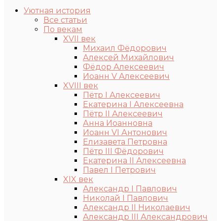
Уютная история
Все статьи
По векам
XVII век
Михаил Фёдорович
Алексей Михайлович
Фёдор Алексеевич
Иоанн V Алексеевич
XVIII век
Пётр I Алексеевич
Екатерина I Алексеевна
Пётр II Алексеевич
Анна Иоанновна
Иоанн VI Антонович
Елизавета Петровна
Пётр III Фёдорович
Екатерина II Алексеевна
Павел I Петрович
XIX век
Александр I Павлович
Николай I Павлович
Александр II Николаевич
Александр III Александрович