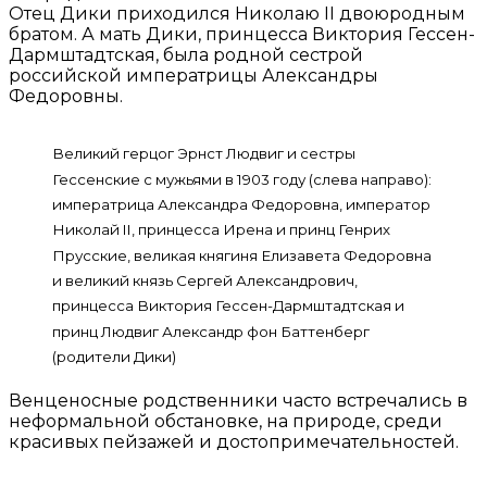
Отец Дики приходился Николаю II двоюродным
братом. А мать Дики, принцесса Виктория Гессен-
Дармштадтская, была родной сестрой
российской императрицы Александры
Федоровны.
Великий герцог Эрнст Людвиг и сестры
Гессенские с мужьями в 1903 году (слева направо):
императрица Александра Федоровна, император
Николай II, принцесса Ирена и принц Генрих
Прусские, великая княгиня Елизавета Федоровна
и великий князь Сергей Александрович,
принцесса Виктория Гессен-Дармштадтская и
принц Людвиг Александр фон Баттенберг
(родители Дики)
Венценосные родственники часто встречались в
неформальной обстановке, на природе, среди
красивых пейзажей и достопримечательностей.