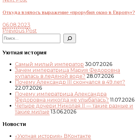
Откуда взялось выражение «прорубил окно в Европу»?
06.08.2023
Previous Post
Поиск
Уютная история
Самый милый император
30.07.2026
Зачем императрица Мария Федоровна
купалась в ледяной воде?
28.07.2026
Почему Александр III скончался в 49 лет?
22.07.2026
Почему императрица Александра
Федоровна никогда не улыбалась?
11.07.2026
Четыре дочери Николая II — такие разные и
такие милые
13.06.2026
Новости
«Уютная история» ВКонтакте