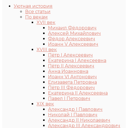
Уютная история
Все статьи
По векам
XVII век
Михаил Фёдорович
Алексей Михайлович
Фёдор Алексеевич
Иоанн V Алексеевич
XVIII век
Пётр I Алексеевич
Екатерина I Алексеевна
Пётр II Алексеевич
Анна Иоанновна
Иоанн VI Антонович
Елизавета Петровна
Пётр III Фёдорович
Екатерина II Алексеевна
Павел I Петрович
XIX век
Александр I Павлович
Николай I Павлович
Александр II Николаевич
Александр III Александрович