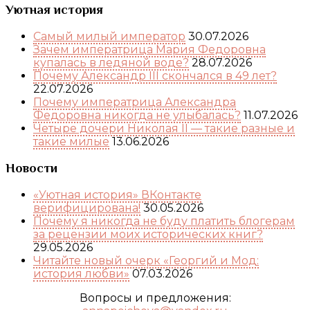
Уютная история
Самый милый император
30.07.2026
Зачем императрица Мария Федоровна
купалась в ледяной воде?
28.07.2026
Почему Александр III скончался в 49 лет?
22.07.2026
Почему императрица Александра
Федоровна никогда не улыбалась?
11.07.2026
Четыре дочери Николая II — такие разные и
такие милые
13.06.2026
Новости
«Уютная история» ВКонтакте
верифицирована!
30.05.2026
Почему я никогда не буду платить блогерам
за рецензии моих исторических книг?
29.05.2026
Читайте новый очерк «Георгий и Мод:
история любви»
07.03.2026
Вопросы и предложения: