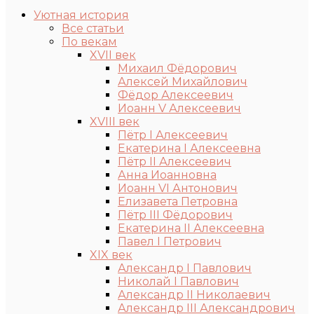
Уютная история
Все статьи
По векам
XVII век
Михаил Фёдорович
Алексей Михайлович
Фёдор Алексеевич
Иоанн V Алексеевич
XVIII век
Пётр I Алексеевич
Екатерина I Алексеевна
Пётр II Алексеевич
Анна Иоанновна
Иоанн VI Антонович
Елизавета Петровна
Пётр III Фёдорович
Екатерина II Алексеевна
Павел I Петрович
XIX век
Александр I Павлович
Николай I Павлович
Александр II Николаевич
Александр III Александрович