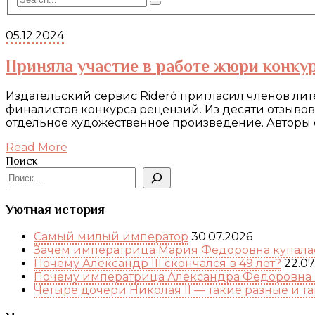
05.12.2024
Приняла участие в работе жюри конкурс
Издательский сервис Rideró пригласил членов лит
финалистов конкурса рецензий. Из десяти отзывов
отдельное художественное произведение. Авторы 
Read More
Поиск
Уютная история
Самый милый император
30.07.2026
Зачем императрица Мария Федоровна купалас
Почему Александр III скончался в 49 лет?
22.07
Почему императрица Александра Федоровна 
Четыре дочери Николая II — такие разные и т