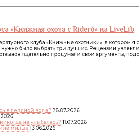
а «Книжная охота с Rideró» на LiveLib
ературного клуба «Книжные охотники», в котором я 
 нужно было выбрать три лучших. Рецензии увлекли 
отзывов тщательно продумали свои аргументы, подо
ь в ледяной воде?
28.07.2026
.2026
никогда не улыбалась?
11.07.2026
акие милые
13.06.2026