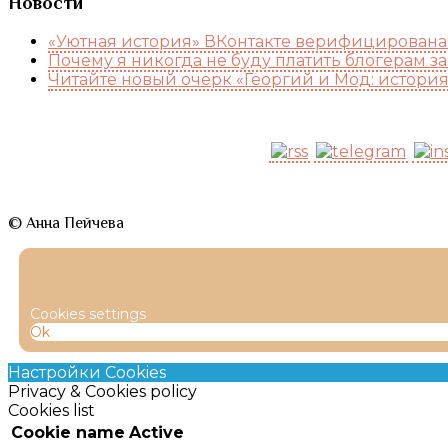
Новости
«Уютная история» ВКонтакте верифицирована
Почему я никогда не буду платить блогерам з
Читайте новый очерк «Георгий и Мод: истори
© Анна Пейчева
Cookies settings
Ok
Настройки Cookies
Privacy & Cookies policy
Cookies list
Cookie name
Active