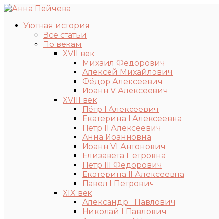
Уютная история
Все статьи
По векам
XVII век
Михаил Фёдорович
Алексей Михайлович
Фёдор Алексеевич
Иоанн V Алексеевич
XVIII век
Пётр I Алексеевич
Екатерина I Алексеевна
Пётр II Алексеевич
Анна Иоанновна
Иоанн VI Антонович
Елизавета Петровна
Пётр III Фёдорович
Екатерина II Алексеевна
Павел I Петрович
XIX век
Александр I Павлович
Николай I Павлович