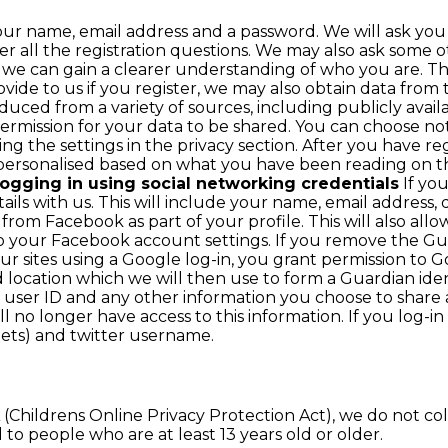
r name, email address and a password. We will ask you m
 all the registration questions. We may also ask some ot
 we can gain a clearer understanding of who you are. This 
rovide to us if you register, we may also obtain data fro
roduced from a variety of sources, including publicly avail
ermission for your data to be shared. You can choose n
g the settings in the privacy section. After you have r
 personalised based on what you have been reading on t
ogging in using social networking credentials
If you
ils with us. This will include your name, email address, 
 from Facebook as part of your profile. This will also al
o your Facebook account settings. If you remove the Gu
our sites using a Google log-in, you grant permission to Go
d location which we will then use to form a Guardian ide
s, user ID and any other information you choose to share
o longer have access to this information. If you log-in t
eets) and twitter username.
Childrens Online Privacy Protection Act), we do not col
 to people who are at least 13 years old or older.