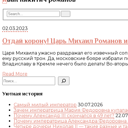
02.03.2023
Отдай корону! Царь Михаил Романов и
Царя Михаила ужасно раздражал его извечный сопе
ему русский трон. Да, московские бояре избрали п
Владиславу в Кремле нечего было делать! Во-втор
Read More
Поиск
Уютная история
Самый милый император
30.07.2026
Зачем императрица Мария Федоровна купалас
Почему Александр III скончался в 49 лет?
22.07
Почему императрица Александра Федоровна 
Четыре дочери Николая II — такие разные и т