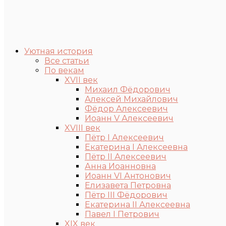
Уютная история
Все статьи
По векам
XVII век
Михаил Фёдорович
Алексей Михайлович
Фёдор Алексеевич
Иоанн V Алексеевич
XVIII век
Пётр I Алексеевич
Екатерина I Алексеевна
Пётр II Алексеевич
Анна Иоанновна
Иоанн VI Антонович
Елизавета Петровна
Пётр III Фёдорович
Екатерина II Алексеевна
Павел I Петрович
XIX век