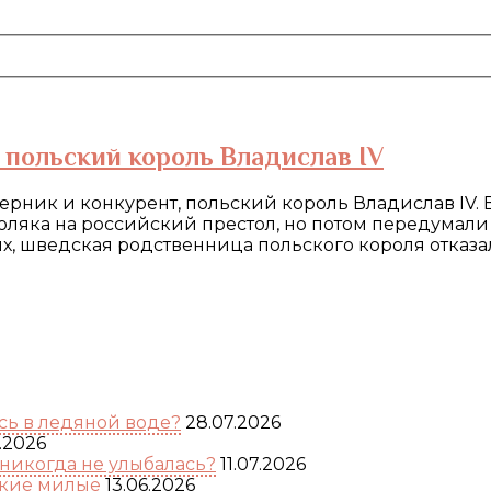
 польский король Владислав IV
рник и конкурент, польский король Владислав IV. 
оляка на российский престол, но потом передумали 
ых, шведская родственница польского короля отказа
ь в ледяной воде?
28.07.2026
.2026
никогда не улыбалась?
11.07.2026
акие милые
13.06.2026