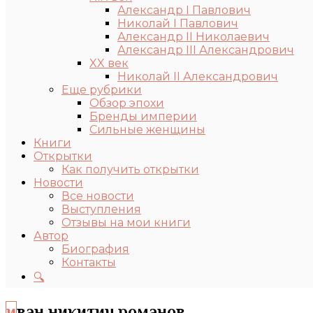
Александр I Павлович
Николай I Павлович
Александр II Николаевич
Александр III Александрович
XX век
Николай II Александрович
Еще рубрики
Обзор эпохи
Бренды империи
Сильные женщины
Книги
Открытки
Как получить открытки
Новости
Все новости
Выступления
Отзывы на мои книги
Автор
Биография
Контакты
🔍
иван никитич романов