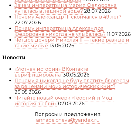
Зачем императрица Мария Федоровна
купалась в ледяной воде?
28.07.2026
Почему Александр III скончался в 49 лет?
22.07.2026
Почему императрица Александра
Федоровна никогда не улыбалась?
11.07.2026
Четыре дочери Николая II — такие разные и
такие милые
13.06.2026
Новости
«Уютная история» ВКонтакте
верифицирована!
30.05.2026
Почему я никогда не буду платить блогерам
за рецензии моих исторических книг?
29.05.2026
Читайте новый очерк «Георгий и Мод:
история любви»
07.03.2026
Вопросы и предложения:
annapeicheva@yandex.ru