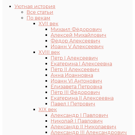
Уютная история
Все статьи
По векам
XVII век
Михаил Фёдорович
Алексей Михайлович
Фёдор Алексеевич
Иоанн V Алексеевич
XVIII век
Пётр I Алексеевич
Екатерина I Алексеевна
Пётр II Алексеевич
Анна Иоанновна
Иоанн VI Антонович
Елизавета Петровна
Пётр III Фёдорович
Екатерина II Алексеевна
Павел I Петрович
XIX век
Александр I Павлович
Николай I Павлович
Александр II Николаевич
Александр III Александрович