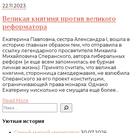
22.11.2023
Великая княгиня против великого
реформатора
Екатерина Павловна, сестра Александра I, вошла в
историю главным образом тем, что отправила в
ссылку легендарного просветителя Михаила
Михайловича Сперанского, автора либеральных
реформ (и еще всем запомнилась ее бурная
личная жизнь). Принято считать, что великая
княгиня, сторонница самодержавия, не взлюбила
Сперанского за его проект конституции,
ограничивающей права монарха. Однако
Екатерину нисколько не смущала ещё более…
Read More
Поиск
Уютная история
Самый милый император
30.07.2026