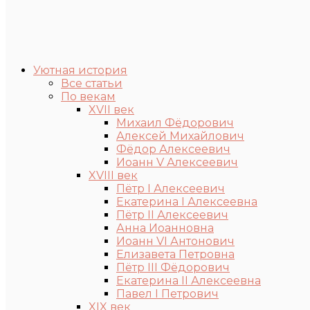
Уютная история
Все статьи
По векам
XVII век
Михаил Фёдорович
Алексей Михайлович
Фёдор Алексеевич
Иоанн V Алексеевич
XVIII век
Пётр I Алексеевич
Екатерина I Алексеевна
Пётр II Алексеевич
Анна Иоанновна
Иоанн VI Антонович
Елизавета Петровна
Пётр III Фёдорович
Екатерина II Алексеевна
Павел I Петрович
XIX век