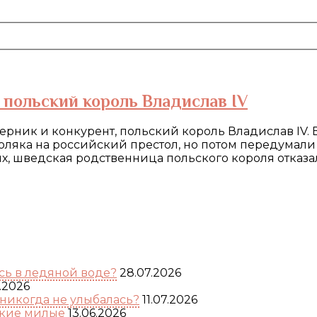
 польский король Владислав IV
рник и конкурент, польский король Владислав IV. 
оляка на российский престол, но потом передумали 
ых, шведская родственница польского короля отказа
ь в ледяной воде?
28.07.2026
.2026
никогда не улыбалась?
11.07.2026
акие милые
13.06.2026