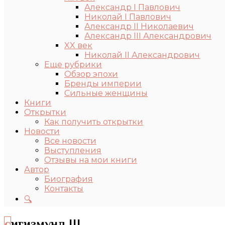
Александр I Павлович
Николай I Павлович
Александр II Николаевич
Александр III Александрович
XX век
Николай II Александрович
Еще рубрики
Обзор эпохи
Бренды империи
Сильные женщины
Книги
Открытки
Как получить открытки
Новости
Все новости
Выступления
Отзывы на мои книги
Автор
Биография
Контакты
🔍
сигизмунд III