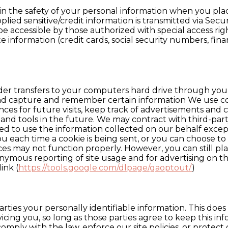
n the safety of your personal information when you plac
upplied sensitive/credit information is transmitted via 
 accessible by those authorized with special access rig
e information (credit cards, social security numbers, finan
provider transfers to your computers hard drive through yo
and capture and remember certain information We use co
es for future visits, keep track of advertisements and c
 and tools in the future. We may contract with third-part
itted to use the information collected on our behalf exc
ach time a cookie is being sent, or you can choose to tu
vices may not function properly. However, you can still p
ymous reporting of site usage and for advertising on the
ink (
https://tools.google.com/dlpage/gaoptout/
)
arties your personally identifiable information. This does
icing you, so long as those parties agree to keep this in
mply with the law, enforce our site policies, or protect o