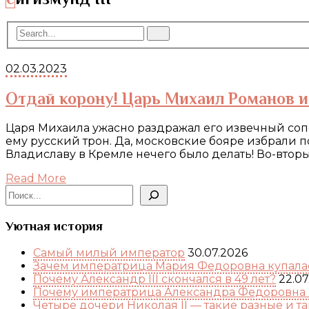
02.03.2023
Отдай корону! Царь Михаил Романов и
Царя Михаила ужасно раздражал его извечный сопе
ему русский трон. Да, московские бояре избрали п
Владиславу в Кремле нечего было делать! Во-втор
Read More
Поиск
Уютная история
Самый милый император
30.07.2026
Зачем императрица Мария Федоровна купалас
Почему Александр III скончался в 49 лет?
22.07
Почему императрица Александра Федоровна 
Четыре дочери Николая II — такие разные и т