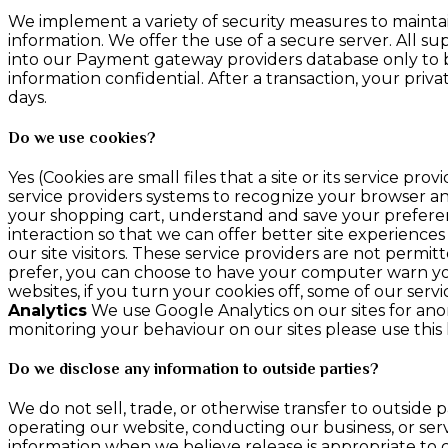
We implement a variety of security measures to maintai
information. We offer the use of a secure server. All s
into our Payment gateway providers database only to be
information confidential. After a transaction, your privat
days.
Do we use cookies?
Yes (Cookies are small files that a site or its service 
service providers systems to recognize your browser 
your shopping cart, understand and save your preferenc
interaction so that we can offer better site experiences
our site visitors. These service providers are not perm
prefer, you can choose to have your computer warn you e
websites, if you turn your cookies off, some of our ser
Analytics
We use Google Analytics on our sites for anon
monitoring your behaviour on our sites please use this l
Do we disclose any information to outside parties?
We do not sell, trade, or otherwise transfer to outside p
operating our website, conducting our business, or serv
information when we believe release is appropriate to co