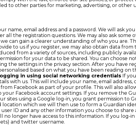
ed to other parties for marketing, advertising, or other u
r name, email address and a password. We will ask you m
 all the registration questions. We may also ask some ot
 we can gain a clearer understanding of who you are. This 
rovide to us if you register, we may also obtain data fro
roduced from a variety of sources, including publicly avail
ermission for your data to be shared. You can choose n
g the settings in the privacy section. After you have r
 personalised based on what you have been reading on t
ogging in using social networking credentials
If you
ils with us. This will include your name, email address, 
 from Facebook as part of your profile. This will also al
o your Facebook account settings. If you remove the Gu
our sites using a Google log-in, you grant permission to Go
d location which we will then use to form a Guardian ide
s, user ID and any other information you choose to share
o longer have access to this information. If you log-in t
eets) and twitter username.