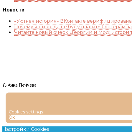
Новости
«Уютная история» ВКонтакте верифицирована
Почему я никогда не буду платить блогерам з
Читайте новый очерк «Георгий и Мод: истори
© Анна Пейчева
Cookies settings
Ok
Настройки Cookies