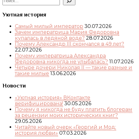
Уютная история
Самый милый император
30.07.2026
Зачем императрица Мария Федоровна
купалась в ледяной воде?
28.07.2026
Почему Александр III скончался в 49 лет?
22.07.2026
Почему императрица Александра
Федоровна никогда не улыбалась?
11.07.2026
Четыре дочери Николая II — такие разные и
такие милые
13.06.2026
Новости
«Уютная история» ВКонтакте
верифицирована!
30.05.2026
Почему я никогда не буду платить блогерам
за рецензии моих исторических книг?
29.05.2026
Читайте новый очерк «Георгий и Мод:
история любви»
07.03.2026