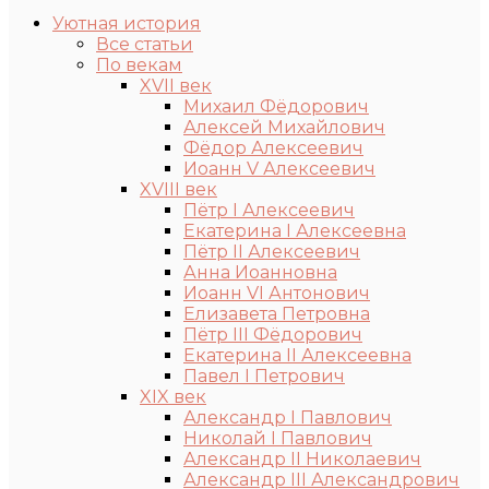
Уютная история
Все статьи
По векам
XVII век
Михаил Фёдорович
Алексей Михайлович
Фёдор Алексеевич
Иоанн V Алексеевич
XVIII век
Пётр I Алексеевич
Екатерина I Алексеевна
Пётр II Алексеевич
Анна Иоанновна
Иоанн VI Антонович
Елизавета Петровна
Пётр III Фёдорович
Екатерина II Алексеевна
Павел I Петрович
XIX век
Александр I Павлович
Николай I Павлович
Александр II Николаевич
Александр III Александрович