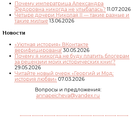
Почему императрица Александра
Федоровна никогда не улыбалась?
11.07.2026
Четыре дочери Николая II — такие разные и
такие милые
13.06.2026
Новости
«Уютная история» ВКонтакте
верифицирована!
30.05.2026
Почему я никогда не буду платить блогерам
за рецензии моих исторических книг?
29.05.2026
Читайте новый очерк «Георгий и Мод:
история любви»
07.03.2026
Вопросы и предложения:
annapeicheva@yandex.ru