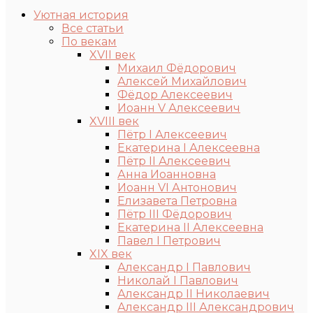
Уютная история
Все статьи
По векам
XVII век
Михаил Фёдорович
Алексей Михайлович
Фёдор Алексеевич
Иоанн V Алексеевич
XVIII век
Пётр I Алексеевич
Екатерина I Алексеевна
Пётр II Алексеевич
Анна Иоанновна
Иоанн VI Антонович
Елизавета Петровна
Пётр III Фёдорович
Екатерина II Алексеевна
Павел I Петрович
XIX век
Александр I Павлович
Николай I Павлович
Александр II Николаевич
Александр III Александрович