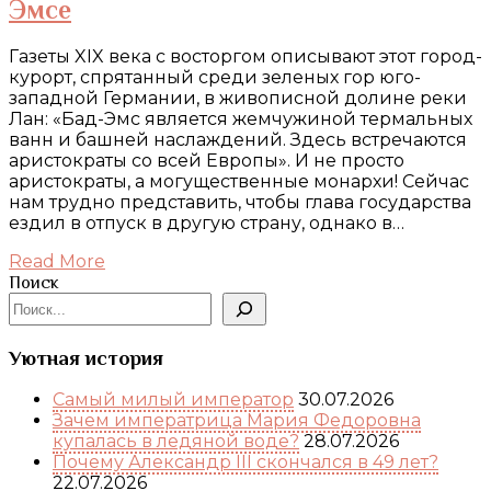
Эмсе
Газеты XIX века с восторгом описывают этот город-
курорт, спрятанный среди зеленых гор юго-
западной Германии, в живописной долине реки
Лан: «Бад-Эмс является жемчужиной термальных
ванн и башней наслаждений. Здесь встречаются
аристократы со всей Европы». И не просто
аристократы, а могущественные монархи! Сейчас
нам трудно представить, чтобы глава государства
ездил в отпуск в другую страну, однако в…
Read More
Поиск
Уютная история
Самый милый император
30.07.2026
Зачем императрица Мария Федоровна
купалась в ледяной воде?
28.07.2026
Почему Александр III скончался в 49 лет?
22.07.2026