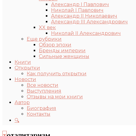
Александр I Павлович
Николай I Павлович
Александр II Николаевич
Александр III Александрович
XX век
Николай II Александрович
Еще рубрики
Обзор эпохи
Бренды империи
Сильные женщины
Книги
Открытки
Как получить открытки
Новости
Все новости
Выступления
Отзывы на мои книги
Автор
Биография
Контакты
🔍
тоталитаризм