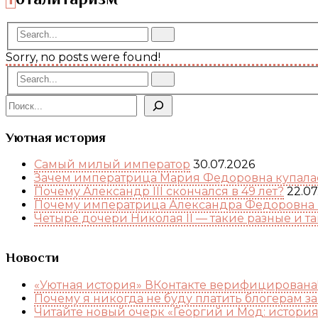
Sorry, no posts were found!
Поиск
Уютная история
Самый милый император
30.07.2026
Зачем императрица Мария Федоровна купалас
Почему Александр III скончался в 49 лет?
22.07
Почему императрица Александра Федоровна 
Четыре дочери Николая II — такие разные и т
Новости
«Уютная история» ВКонтакте верифицирована
Почему я никогда не буду платить блогерам з
Читайте новый очерк «Георгий и Мод: истори