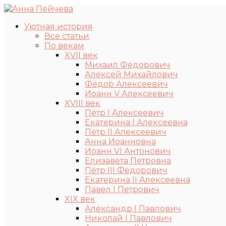
Уютная история
Все статьи
По векам
XVII век
Михаил Фёдорович
Алексей Михайлович
Фёдор Алексеевич
Иоанн V Алексеевич
XVIII век
Пётр I Алексеевич
Екатерина I Алексеевна
Пётр II Алексеевич
Анна Иоанновна
Иоанн VI Антонович
Елизавета Петровна
Пётр III Фёдорович
Екатерина II Алексеевна
Павел I Петрович
XIX век
Александр I Павлович
Николай I Павлович