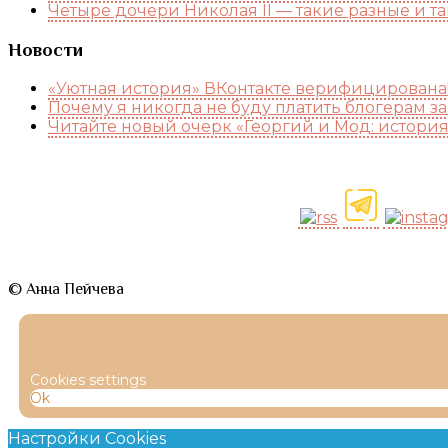
Четыре дочери Николая II — такие разные и т
Новости
«Уютная история» ВКонтакте верифицирована
Почему я никогда не буду платить блогерам з
Читайте новый очерк «Георгий и Мод: истори
© Анна Пейчева
Cookies settings
Ok
Настройки Cookies