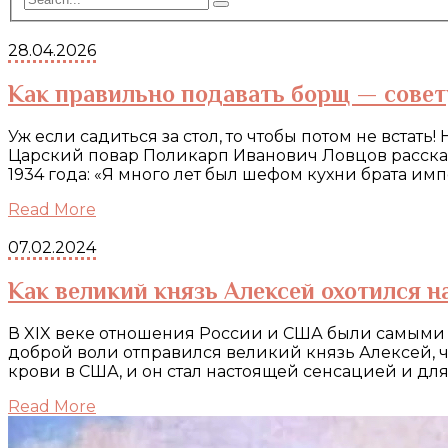
28.04.2026
Как правильно подавать борщ — совет
Уж если садиться за стол, то чтобы потом не встат
Царский повар Поликарп Иванович Ловцов рассказ
1934 года: «Я много лет был шефом кухни брата им
Read More
07.02.2024
Как великий князь Алексей охотился н
В XIX веке отношения России и США были самыми д
доброй воли отправился великий князь Алексей, 
крови в США, и он стал настоящей сенсацией и для
Read More