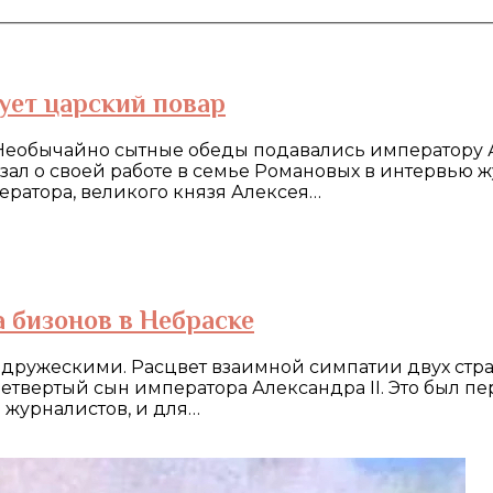
ует царский повар
ь! Необычайно сытные обеды подавались императору А
ал о своей работе в семье Романовых в интервью ж
ператора, великого князя Алексея…
а бизонов в Небраске
ружескими. Расцвет взаимной симпатии двух стран 
четвертый сын императора Александра II. Это был
 журналистов, и для…