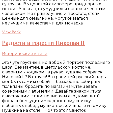
супругов. В ядовитой атмосфере придворных
интриг Александр умудрился остаться честным
человеком. Но прямодушие и простота, столь
ценные для семьянина, могут оказаться
не лучшими качествами для монарха…
View Book
Радости и горести Николая II
Исторические книги
Это чуть грустный, но добрый портрет последнего
царя. Без мантии, в щегольском костюме,
с верным «Кодаком» в руках. Куда же собрался
Николай II? В отпуск! За границей русский царь
мог быть самим собой — беззаботно собирать
тюльпаны, бродить по магазинам, танцевать
со знойными альмеями. Давайте знакомиться
с настоящим Ники: полистаем его домашний
фотоальбом, удивимся длинному списку
любовных побед, мушкетерской шпаге и томику
Пушкина на столе… Но что это? Свисток