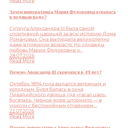
Read More
Зачем императрица Мария Федоровна купалась
в ледяной воде?
Супруга Александра III была самой
спортивной царицей за всю историю Дома
Романовых. Она выглядела великолепно
даже в пожилом возрасте. Но однажды
любовь Марии Федоровны к...
28.07.2026
Read More
Почему Александр III скончался в 49 лет?
Октябрь 1894 года выдался ветреным и
холодным. Буря билась в окна
Ливадийского дворца, где угасал царь-
богатырь. Черное море штормило — в
унисон с беспокойным отчаянием,...
22.07.2026
Read More
Почему императрица Александра Федоровна