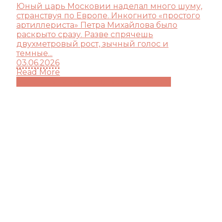
Юный царь Московии наделал много шуму,
странствуя по Европе. Инкогнито «простого
артиллериста» Петра Михайлова было
раскрыто сразу. Разве спрячешь
двухметровый рост, зычный голос и
темные...
03.06.2026
Read More
Все статьи на сайте
Подписаться на Дзен