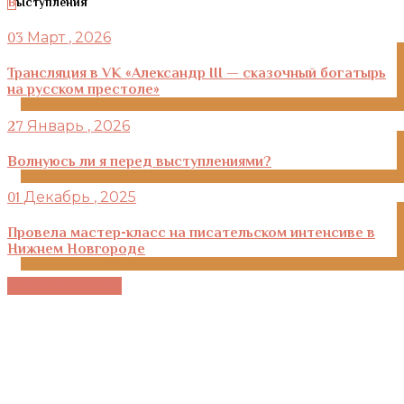
Выступления
Март
, 2026
03
Трансляция в VK «Александр III — сказочный богатырь
на русском престоле»
Январь
, 2026
27
Волнуюсь ли я перед выступлениями?
Декабрь
, 2025
01
Провела мастер-класс на писательском интенсиве в
Нижнем Новгороде
Все выступления