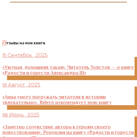
Отзывы на мои книги
Сентябрь
, 2025
15
«Уютная, домашняя такая». Читатель Толстов — о книге
«Радости и горести Александра III»
Август
, 2025
01
«Анна умеет погружать читателя в историю
увлекательно». Rideró рекомендует мою книгу
Июнь
, 2025
06
«Заметно сочувствие автора к героям своего
повествования». Рецензия на книгу «Радости и горести