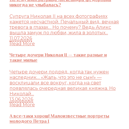
никогда не улыбалась?
Супруга Николая II на всех фотографиях
кажется несчастной. Печальный вид, вечная
тревога в глазах… Но почему? Ведь Аликс
вышла замуж по любви, жила в золотых...
11.07.2026
Read More
Четыре дочери Николая II — такие разные и
такие милые
Четыре дочери подряд, когда так нужен
наследник… «Жаль, что это не сын!» —
восклицали все вокруг, когда на свет
появлялась очередная великая княжна. Но
Николай...
13.06.2026
Read More
А все-таки хорош! Малоизвестные портреты
молодого Петра I