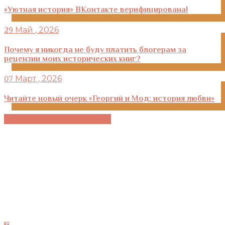
«Уютная история» ВКонтакте верифицирована!
Май
, 2026
29
Почему я никогда не буду платить блогерам за
рецензии моих исторических книг?
Март
, 2026
07
Читайте новый очерк «Георгий и Мод: история любви»
Все новости
Телеграм-канал