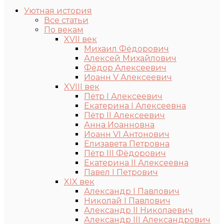
Уютная история
Все статьи
По векам
XVII век
Михаил Фёдорович
Алексей Михайлович
Фёдор Алексеевич
Иоанн V Алексеевич
XVIII век
Пётр I Алексеевич
Екатерина I Алексеевна
Пётр II Алексеевич
Анна Иоанновна
Иоанн VI Антонович
Елизавета Петровна
Пётр III Фёдорович
Екатерина II Алексеевна
Павел I Петрович
XIX век
Александр I Павлович
Николай I Павлович
Александр II Николаевич
Александр III Александрович