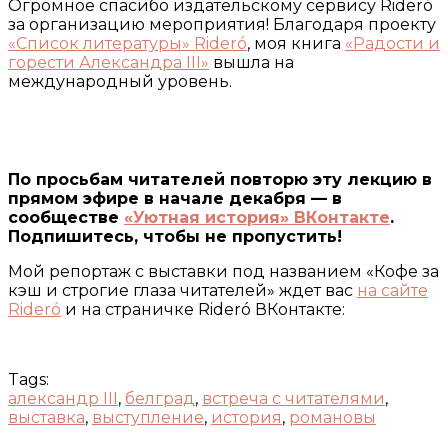
Огромное спасибо издательскому сервису Rideró
за организацию мероприятия! Благодаря проекту
«Список литературы» Rideró
, моя книга
«Радости и
горести Александра III»
вышла на
международный уровень.
По просьбам читателей повторю эту лекцию в
прямом эфире в начале декабря — в
сообществе
«Уютная история» ВКонтакте
.
Подпишитесь, чтобы не пропустить!
Мой репортаж с выставки под названием «Кофе за
кэш и строгие глаза читателей» ждет вас
на сайте
Rideró
и на страничке Rideró ВКонтакте:
Tags:
александр III
,
белград
,
встреча с читателями
,
выставка
,
выступление
,
история
,
романовы