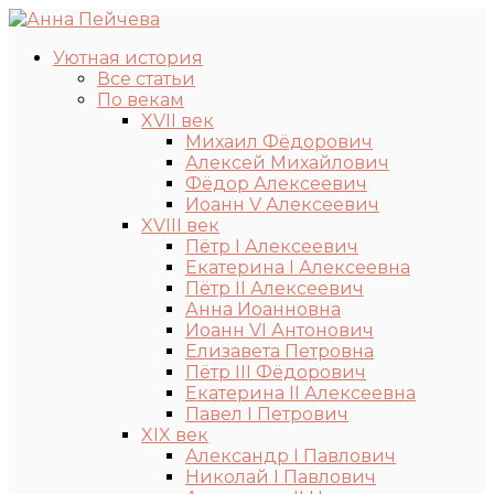
Уютная история
Все статьи
По векам
XVII век
Михаил Фёдорович
Алексей Михайлович
Фёдор Алексеевич
Иоанн V Алексеевич
XVIII век
Пётр I Алексеевич
Екатерина I Алексеевна
Пётр II Алексеевич
Анна Иоанновна
Иоанн VI Антонович
Елизавета Петровна
Пётр III Фёдорович
Екатерина II Алексеевна
Павел I Петрович
XIX век
Александр I Павлович
Николай I Павлович