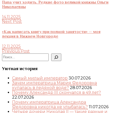
Папа учит ходить. Редкие фото великой княжны Ольги
Николаевны
14.11.2025
Next Post
«Как написать книгу при полной занятости» — моя
лекция в Нижнем Новгороде
12.11.2025
Previous Post
Поиск
Уютная история
Самый милый император
30.07.2026
Зачем императрица Мария Федоровна
купалась в ледяной воде?
28.07.2026
Почему Александр III скончался в 49 лет?
22.07.2026
Почему императрица Александра
Федоровна никогда не улыбалась?
11.07.2026
Четыре дочери Николая II — такие разные и