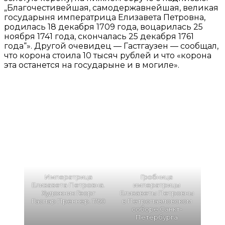
„Благочестивейшая, самодержавнейшая, великая
государыня императрица Елизавета Петровна,
родилась 18 декабря 1709 года, воцарилась 25
ноября 1741 года, скончалась 25 декабря 1761
года“». Другой очевидец — Гастгаузен — сообщал,
что корона стоила 10 тысяч рублей и что «корона
эта останется на государыне и в могиле».
Императрица
Гробница
Елизавета Петровна.
императрицы
Художник Георг
Елизаветы Петровны
Гаспар Преннер. 1750
в Петропавловском
соборе Санкт-
Петербурга