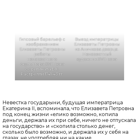
Гипсовый барельеф с
Выезд императрицы
изображением
Елизаветы Петровны
Елизаветы Петровны
из Аничкова дворца.
работы
Неизвестный
неизвестного
художник XVIII века
скульптора XVIII века
с оригинала Б.К.
Растрелли 1741-43 гг.
Невестка государыни, будущая императрица
Екатерина II, вспоминала, что Елизавета Петровна
под конец жизни «елико возможно, копила
деньги, держала их при себе, ничего не отпускала
на государство» и «скопила столько денег,
сколько было возможно, и держала их у себя на
глазах, не употребляя ни на какие