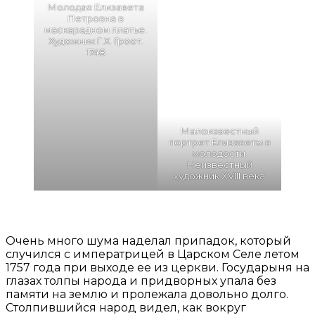
Молодая Елизавета
Петровна в
маскарадном платье.
Художник Г.Х. Гроот.
1748
Малоизвестный
портрет Елизаветы в
молодости.
Неизвестный
художник XVIII века
Очень много шума наделал припадок, который
случился с императрицей в Царском Селе летом
1757 года при выходе ее из церкви. Государыня на
глазах толпы народа и придворных упала без
памяти на землю и пролежала довольно долго.
Столпившийся народ видел, как вокруг