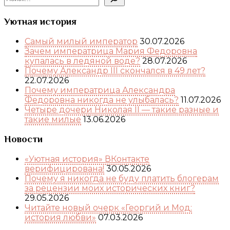
Уютная история
Самый милый император
30.07.2026
Зачем императрица Мария Федоровна
купалась в ледяной воде?
28.07.2026
Почему Александр III скончался в 49 лет?
22.07.2026
Почему императрица Александра
Федоровна никогда не улыбалась?
11.07.2026
Четыре дочери Николая II — такие разные и
такие милые
13.06.2026
Новости
«Уютная история» ВКонтакте
верифицирована!
30.05.2026
Почему я никогда не буду платить блогерам
за рецензии моих исторических книг?
29.05.2026
Читайте новый очерк «Георгий и Мод:
история любви»
07.03.2026