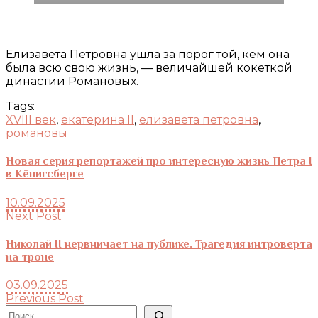
Елизавета Петровна ушла за порог той, кем она
была всю свою жизнь, — величайшей кокеткой
династии Романовых.
Tags:
XVIII век
,
екатерина II
,
елизавета петровна
,
романовы
Новая серия репортажей про интересную жизнь Петра I
в Кёнигсберге
10.09.2025
Next Post
Николай II нервничает на публике. Трагедия интроверта
на троне
03.09.2025
Previous Post
Поиск