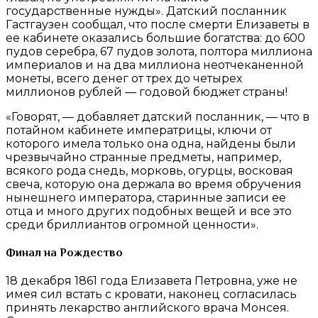
государственные нужды». Датский посланник
Гастгаузен сообщал, что после смерти Елизаветы в
ее кабинете оказались большие богатства: до 600
пудов серебра, 67 пудов золота, полтора миллиона
империалов и на два миллиона неотчеканенной
монеты, всего денег от трех до четырех
миллионов рублей — годовой бюджет страны!
«Говорят, — добавляет датский посланник, — что в
потайном кабинете императрицы, ключи от
которого имела только она одна, найдены были
чрезвычайно странные предметы, например,
всякого рода снедь, морковь, огурцы, восковая
свеча, которую она держала во время обручения
нынешнего императора, старинные записи ее
отца и много других подобных вещей и все это
среди бриллиантов огромной ценности».
Финал на Рождество
18 декабря 1861 года Елизавета Петровна, уже не
имея сил встать с кровати, наконец согласилась
принять лекарство английского врача Монсея.