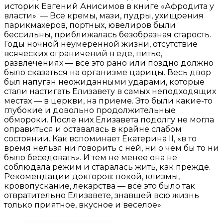
историк Евгений Анисимов в книге «Афродита у
власти». — Все кремы, мази, пудры, ухищрения
парикмахеров, портных, ювелиров были
бессильны, приближалась безобразная старость.
Годы ночной неумеренной жизни, отсутствие
всяческих ограничений в еде, питье,
развлечениях — все это рано или поздно должно
было сказаться на организме царицы. Весь двор
был напуган неожиданными ударами, которые
стали настигать Елизавету в самых неподходящих
местах — в церкви, на приеме. Это были какие-то
глубокие и довольно продолжительные
обмороки. После них Елизавета подолгу не могла
оправиться и оставалась в крайне слабом
состоянии. Как вспоминает Екатерина II, «в то
время нельзя ни говорить с ней, ни о чем бы то ни
было беседовать». И тем не менее она не
соблюдала режим и старалась жить, как прежде.
Рекомендации докторов: покой, клизмы,
кровопускание, лекарства — все это было так
отвратительно Елизавете, знавшей всю жизнь
только приятное, вкусное и веселое».