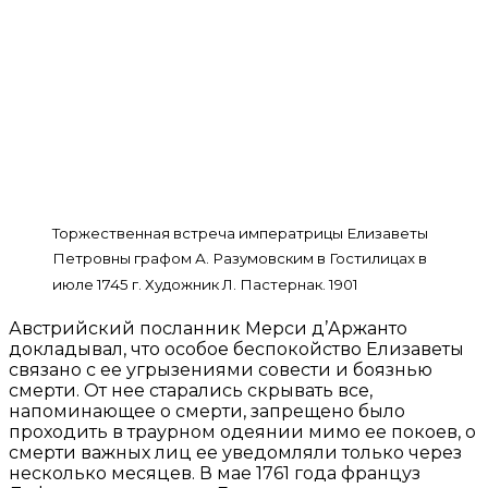
Торжественная встреча императрицы Елизаветы
Петровны графом А. Разумовским в Гостилицах в
июле 1745 г. Художник Л. Пастернак. 1901
Австрийский посланник Мерси д’Аржанто
докладывал, что особое беспокойство Елизаветы
связано с ее угрызениями совести и боязнью
смерти. От нее старались скрывать все,
напоминающее о смерти, запрещено было
проходить в траурном одеянии мимо ее покоев, о
смерти важных лиц ее уведомляли только через
несколько месяцев. В мае 1761 года француз