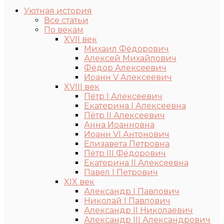
Уютная история
Все статьи
По векам
XVII век
Михаил Фёдорович
Алексей Михайлович
Фёдор Алексеевич
Иоанн V Алексеевич
XVIII век
Пётр I Алексеевич
Екатерина I Алексеевна
Пётр II Алексеевич
Анна Иоанновна
Иоанн VI Антонович
Елизавета Петровна
Пётр III Фёдорович
Екатерина II Алексеевна
Павел I Петрович
XIX век
Александр I Павлович
Николай I Павлович
Александр II Николаевич
Александр III Александрович