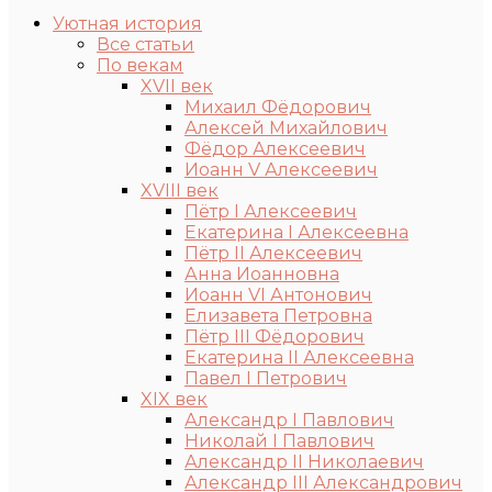
Уютная история
Все статьи
По векам
XVII век
Михаил Фёдорович
Алексей Михайлович
Фёдор Алексеевич
Иоанн V Алексеевич
XVIII век
Пётр I Алексеевич
Екатерина I Алексеевна
Пётр II Алексеевич
Анна Иоанновна
Иоанн VI Антонович
Елизавета Петровна
Пётр III Фёдорович
Екатерина II Алексеевна
Павел I Петрович
XIX век
Александр I Павлович
Николай I Павлович
Александр II Николаевич
Александр III Александрович