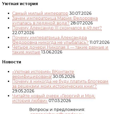
Уютная история
Самый милый император
30.07.2026
Зачем императрица Мария Федоровна
купалась в ледяной воде?
28.07.2026
Почему Александр III скончался в 49 лет?
22.07.2026
Почему императрица Александра
Федоровна никогда не улыбалась?
11.07.2026
Четыре дочери Николая II — такие разные и
такие милые
13.06.2026
Новости
«Уютная история» ВКонтакте
верифицирована!
30.05.2026
Почему я никогда не буду платить блогерам
за рецензии моих исторических книг?
29.05.2026
Читайте новый очерк «Георгий и Мод:
история любви»
07.03.2026
Вопросы и предложения: