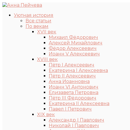
Уютная история
Все статьи
По векам
XVII век
Михаил Фёдорович
Алексей Михайлович
Фёдор Алексеевич
Иоанн V Алексеевич
XVIII век
Пётр I Алексеевич
Екатерина I Алексеевна
Пётр II Алексеевич
Анна Иоанновна
Иоанн VI Антонович
Елизавета Петровна
Пётр III Фёдорович
Екатерина II Алексеевна
Павел I Петрович
XIX век
Александр I Павлович
Николай I Павлович