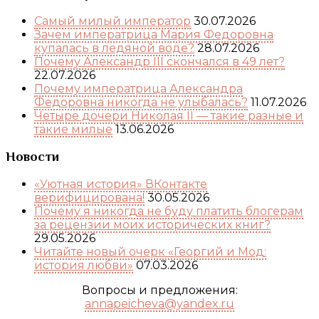
Самый милый император
30.07.2026
Зачем императрица Мария Федоровна
купалась в ледяной воде?
28.07.2026
Почему Александр III скончался в 49 лет?
22.07.2026
Почему императрица Александра
Федоровна никогда не улыбалась?
11.07.2026
Четыре дочери Николая II — такие разные и
такие милые
13.06.2026
Новости
«Уютная история» ВКонтакте
верифицирована!
30.05.2026
Почему я никогда не буду платить блогерам
за рецензии моих исторических книг?
29.05.2026
Читайте новый очерк «Георгий и Мод:
история любви»
07.03.2026
Вопросы и предложения:
annapeicheva@yandex.ru