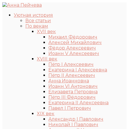
Уютная история
Все статьи
По векам
XVII век
Михаил Фёдорович
Алексей Михайлович
Фёдор Алексеевич
Иоанн V Алексеевич
XVIII век
Пётр I Алексеевич
Екатерина I Алексеевна
Пётр II Алексеевич
Анна Иоанновна
Иоанн VI Антонович
Елизавета Петровна
Пётр III Фёдорович
Екатерина II Алексеевна
Павел I Петрович
XIX век
Александр I Павлович
Николай I Павлович