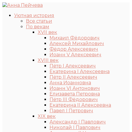
Уютная история
Все статьи
По векам
XVII век
Михаил Фёдорович
Алексей Михайлович
Фёдор Алексеевич
Иоанн V Алексеевич
XVIII век
Пётр I Алексеевич
Екатерина I Алексеевна
Пётр II Алексеевич
Анна Иоанновна
Иоанн VI Антонович
Елизавета Петровна
Пётр III Фёдорович
Екатерина II Алексеевна
Павел I Петрович
XIX век
Александр I Павлович
Николай I Павлович