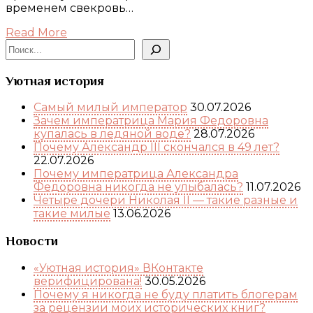
временем свекровь…
Read More
Поиск
Уютная история
Самый милый император
30.07.2026
Зачем императрица Мария Федоровна
купалась в ледяной воде?
28.07.2026
Почему Александр III скончался в 49 лет?
22.07.2026
Почему императрица Александра
Федоровна никогда не улыбалась?
11.07.2026
Четыре дочери Николая II — такие разные и
такие милые
13.06.2026
Новости
«Уютная история» ВКонтакте
верифицирована!
30.05.2026
Почему я никогда не буду платить блогерам
за рецензии моих исторических книг?