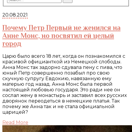
20.08.2021
Почему Петр Первый не женился на
Анне Монс, но посвятил ей целый
город
Царю было всего 18 лет, когда он познакомился с
красивой официанткой из Немецкой слободы.
Анна Монс так задорно сдувала пену с пива, что
юный Петр совершенно позабыл про свою
скучную супругу Евдокию, навязанную ему
матерью год назад. Анна Монс была первой
настоящей любовью государя. Это ради нее он
сослал жену в монастырь и заставил всех русских
дворянок переодеться в немецкие платья. Так
почему же Анна так и не стала официальной
царицей?
Read More