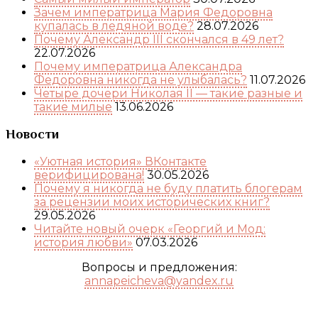
Зачем императрица Мария Федоровна
купалась в ледяной воде?
28.07.2026
Почему Александр III скончался в 49 лет?
22.07.2026
Почему императрица Александра
Федоровна никогда не улыбалась?
11.07.2026
Четыре дочери Николая II — такие разные и
такие милые
13.06.2026
Новости
«Уютная история» ВКонтакте
верифицирована!
30.05.2026
Почему я никогда не буду платить блогерам
за рецензии моих исторических книг?
29.05.2026
Читайте новый очерк «Георгий и Мод:
история любви»
07.03.2026
Вопросы и предложения:
annapeicheva@yandex.ru