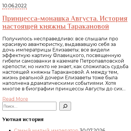
10.06.2022
Принцесса-монашка Августа. История
настоящей княжны Таракановой
Получилось несправедливо: все слышали про
красивую авантюристку, выдававшую себя за
дочь императрицы Елизаветы; все видели
эффектную картину Флавицкого, посвященную
гибели самозванки в каземате Петропавловской
крепости; но никто не знает, как сложилась судьба
настоящей княжны Таракановой. А между тем,
жизнь реальной дочери Елизаветы тоже была
наполнена драматическими событиями. Хотя
многое в биографии принцессы Августы до сих…
Read More
Поиск
Уютная история
Самый милый император
30.07.2026