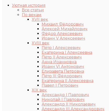
Уютная история
Все статьи
По векам
XVII век
Михаил Фёдорович
Алексей Михайлович
Фёдор Алексеевич
Иоанн V Алексеевич
XVIII век
Пётр I Алексеевич
Екатерина I Алексеевна
Пётр II Алексеевич
Анна Иоанновна
Иоанн VI Антонович
Елизавета Петровна
Пётр III Фёдорович
Екатерина II Алексеевна
Павел I Петрович
XIX век
Александр I Павлович
Николай I Павлович
Александр II Николаевич
Александр III Александрович