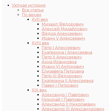
Уютная история
Все статьи
По векам
XVII век
Михаил Фёдорович
Алексей Михайлович
Фёдор Алексеевич
Иоанн V Алексеевич
XVIII век
Пётр I Алексеевич
Екатерина I Алексеевна
Пётр II Алексеевич
Анна Иоанновна
Иоанн VI Антонович
Елизавета Петровна
Пётр III Фёдорович
Екатерина II Алексеевна
Павел I Петрович
XIX век
Александр I Павлович
Николай I Павлович
Александр II Николаевич
Александр III Александрович