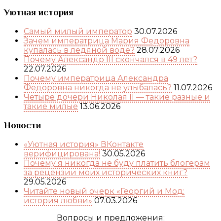
Уютная история
Самый милый император
30.07.2026
Зачем императрица Мария Федоровна
купалась в ледяной воде?
28.07.2026
Почему Александр III скончался в 49 лет?
22.07.2026
Почему императрица Александра
Федоровна никогда не улыбалась?
11.07.2026
Четыре дочери Николая II — такие разные и
такие милые
13.06.2026
Новости
«Уютная история» ВКонтакте
верифицирована!
30.05.2026
Почему я никогда не буду платить блогерам
за рецензии моих исторических книг?
29.05.2026
Читайте новый очерк «Георгий и Мод:
история любви»
07.03.2026
Вопросы и предложения: