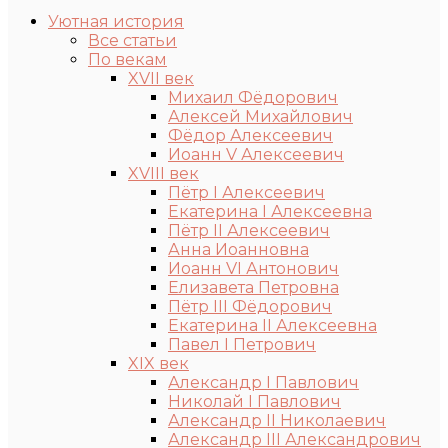
Уютная история
Все статьи
По векам
XVII век
Михаил Фёдорович
Алексей Михайлович
Фёдор Алексеевич
Иоанн V Алексеевич
XVIII век
Пётр I Алексеевич
Екатерина I Алексеевна
Пётр II Алексеевич
Анна Иоанновна
Иоанн VI Антонович
Елизавета Петровна
Пётр III Фёдорович
Екатерина II Алексеевна
Павел I Петрович
XIX век
Александр I Павлович
Николай I Павлович
Александр II Николаевич
Александр III Александрович