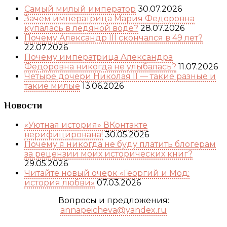
Самый милый император
30.07.2026
Зачем императрица Мария Федоровна
купалась в ледяной воде?
28.07.2026
Почему Александр III скончался в 49 лет?
22.07.2026
Почему императрица Александра
Федоровна никогда не улыбалась?
11.07.2026
Четыре дочери Николая II — такие разные и
такие милые
13.06.2026
Новости
«Уютная история» ВКонтакте
верифицирована!
30.05.2026
Почему я никогда не буду платить блогерам
за рецензии моих исторических книг?
29.05.2026
Читайте новый очерк «Георгий и Мод:
история любви»
07.03.2026
Вопросы и предложения:
annapeicheva@yandex.ru