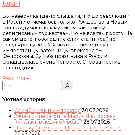
ёлки!
Вы наверняка где-то слышали, что до революции
в России отмечалось только Рождество, а Новый
год придумали коммунисты как замену
религиозным торжествам. Но не все так просто. На
самом деле, новогодние ёлки стали крайне
популярны уже в XIX веке — с легкой руки
императрицы-затейницы Александры
Федоровны. Судьба праздника в России
складывалась очень непросто. Сперва против
новогодних…
Read More
Поиск
Уютная история
Самый милый император
30.07.2026
Зачем императрица Мария Федоровна
купалась в ледяной воде?
28.07.2026
Почему Александр III скончался в 49 лет?
22.07.2026