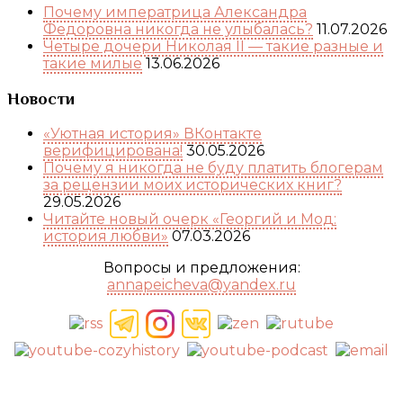
Почему императрица Александра
Федоровна никогда не улыбалась?
11.07.2026
Четыре дочери Николая II — такие разные и
такие милые
13.06.2026
Новости
«Уютная история» ВКонтакте
верифицирована!
30.05.2026
Почему я никогда не буду платить блогерам
за рецензии моих исторических книг?
29.05.2026
Читайте новый очерк «Георгий и Мод:
история любви»
07.03.2026
Вопросы и предложения:
annapeicheva@yandex.ru