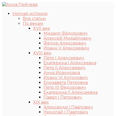
Уютная история
Все статьи
По векам
XVII век
Михаил Фёдорович
Алексей Михайлович
Фёдор Алексеевич
Иоанн V Алексеевич
XVIII век
Пётр I Алексеевич
Екатерина I Алексеевна
Пётр II Алексеевич
Анна Иоанновна
Иоанн VI Антонович
Елизавета Петровна
Пётр III Фёдорович
Екатерина II Алексеевна
Павел I Петрович
XIX век
Александр I Павлович
Николай I Павлович