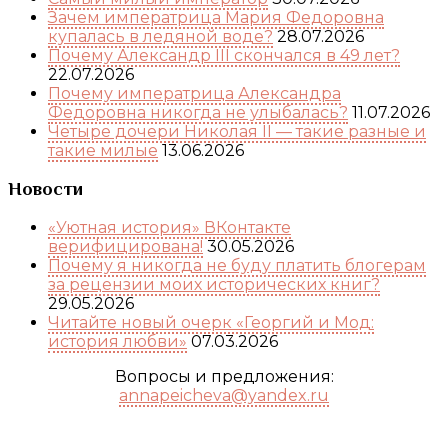
Зачем императрица Мария Федоровна
купалась в ледяной воде?
28.07.2026
Почему Александр III скончался в 49 лет?
22.07.2026
Почему императрица Александра
Федоровна никогда не улыбалась?
11.07.2026
Четыре дочери Николая II — такие разные и
такие милые
13.06.2026
Новости
«Уютная история» ВКонтакте
верифицирована!
30.05.2026
Почему я никогда не буду платить блогерам
за рецензии моих исторических книг?
29.05.2026
Читайте новый очерк «Георгий и Мод:
история любви»
07.03.2026
Вопросы и предложения:
annapeicheva@yandex.ru