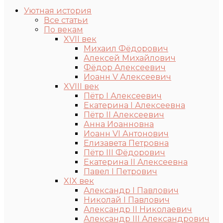
Уютная история
Все статьи
По векам
XVII век
Михаил Фёдорович
Алексей Михайлович
Фёдор Алексеевич
Иоанн V Алексеевич
XVIII век
Пётр I Алексеевич
Екатерина I Алексеевна
Пётр II Алексеевич
Анна Иоанновна
Иоанн VI Антонович
Елизавета Петровна
Пётр III Фёдорович
Екатерина II Алексеевна
Павел I Петрович
XIX век
Александр I Павлович
Николай I Павлович
Александр II Николаевич
Александр III Александрович