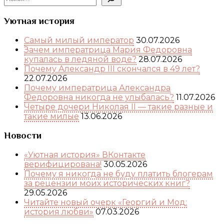
Уютная история
Самый милый император
30.07.2026
Зачем императрица Мария Федоровна
купалась в ледяной воде?
28.07.2026
Почему Александр III скончался в 49 лет?
22.07.2026
Почему императрица Александра
Федоровна никогда не улыбалась?
11.07.2026
Четыре дочери Николая II — такие разные и
такие милые
13.06.2026
Новости
«Уютная история» ВКонтакте
верифицирована!
30.05.2026
Почему я никогда не буду платить блогерам
за рецензии моих исторических книг?
29.05.2026
Читайте новый очерк «Георгий и Мод:
история любви»
07.03.2026