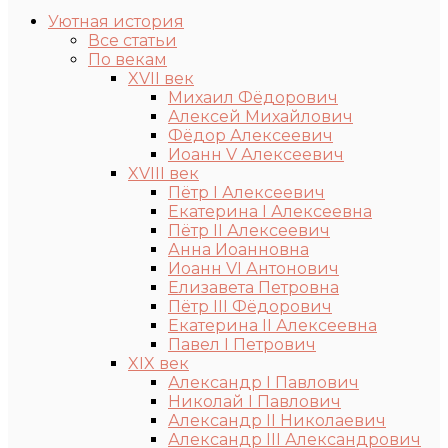
Уютная история
Все статьи
По векам
XVII век
Михаил Фёдорович
Алексей Михайлович
Фёдор Алексеевич
Иоанн V Алексеевич
XVIII век
Пётр I Алексеевич
Екатерина I Алексеевна
Пётр II Алексеевич
Анна Иоанновна
Иоанн VI Антонович
Елизавета Петровна
Пётр III Фёдорович
Екатерина II Алексеевна
Павел I Петрович
XIX век
Александр I Павлович
Николай I Павлович
Александр II Николаевич
Александр III Александрович