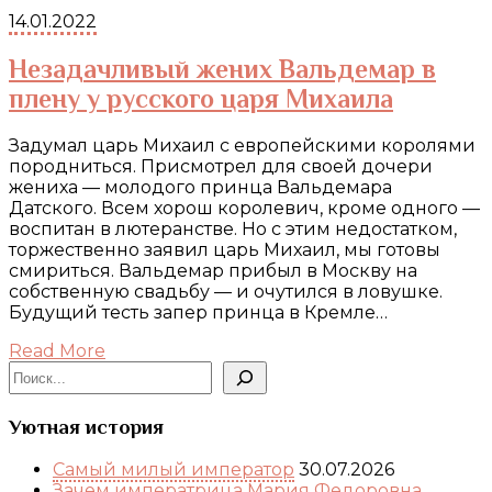
14.01.2022
Незадачливый жених Вальдемар в
плену у русского царя Михаила
Задумал царь Михаил с европейскими королями
породниться. Присмотрел для своей дочери
жениха — молодого принца Вальдемара
Датского. Всем хорош королевич, кроме одного —
воспитан в лютеранстве. Но с этим недостатком,
торжественно заявил царь Михаил, мы готовы
смириться. Вальдемар прибыл в Москву на
собственную свадьбу — и очутился в ловушке.
Будущий тесть запер принца в Кремле…
Read More
Поиск
Уютная история
Самый милый император
30.07.2026
Зачем императрица Мария Федоровна