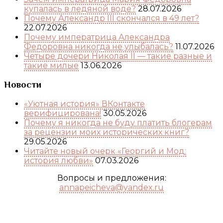
купалась в ледяной воде?
28.07.2026
Почему Александр III скончался в 49 лет?
22.07.2026
Почему императрица Александра
Федоровна никогда не улыбалась?
11.07.2026
Четыре дочери Николая II — такие разные и
такие милые
13.06.2026
Новости
«Уютная история» ВКонтакте
верифицирована!
30.05.2026
Почему я никогда не буду платить блогерам
за рецензии моих исторических книг?
29.05.2026
Читайте новый очерк «Георгий и Мод:
история любви»
07.03.2026
Вопросы и предложения:
annapeicheva@yandex.ru