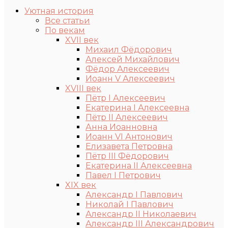
Уютная история
Все статьи
По векам
XVII век
Михаил Фёдорович
Алексей Михайлович
Фёдор Алексеевич
Иоанн V Алексеевич
XVIII век
Пётр I Алексеевич
Екатерина I Алексеевна
Пётр II Алексеевич
Анна Иоанновна
Иоанн VI Антонович
Елизавета Петровна
Пётр III Фёдорович
Екатерина II Алексеевна
Павел I Петрович
XIX век
Александр I Павлович
Николай I Павлович
Александр II Николаевич
Александр III Александрович