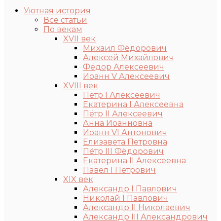
Уютная история
Все статьи
По векам
XVII век
Михаил Фёдорович
Алексей Михайлович
Фёдор Алексеевич
Иоанн V Алексеевич
XVIII век
Пётр I Алексеевич
Екатерина I Алексеевна
Пётр II Алексеевич
Анна Иоанновна
Иоанн VI Антонович
Елизавета Петровна
Пётр III Фёдорович
Екатерина II Алексеевна
Павел I Петрович
XIX век
Александр I Павлович
Николай I Павлович
Александр II Николаевич
Александр III Александрович