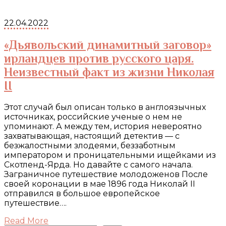
22.04.2022
«Дьявольский динамитный заговор»
ирландцев против русского царя.
Неизвестный факт из жизни Николая
II
Этот случай был описан только в англоязычных
источниках, российские ученые о нем не
упоминают. А между тем, история невероятно
захватывающая, настоящий детектив — с
безжалостными злодеями, беззаботным
императором и проницательными ищейками из
Скотленд-Ярда. Но давайте с самого начала.
Заграничное путешествие молодоженов После
своей коронации в мае 1896 года Николай II
отправился в большое европейское
путешествие….
Read More