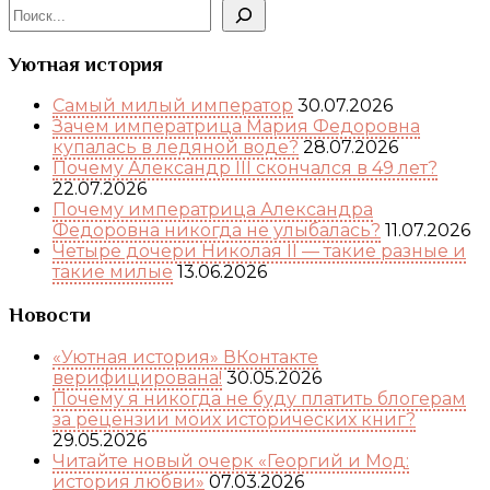
Поиск
Уютная история
Самый милый император
30.07.2026
Зачем императрица Мария Федоровна
купалась в ледяной воде?
28.07.2026
Почему Александр III скончался в 49 лет?
22.07.2026
Почему императрица Александра
Федоровна никогда не улыбалась?
11.07.2026
Четыре дочери Николая II — такие разные и
такие милые
13.06.2026
Новости
«Уютная история» ВКонтакте
верифицирована!
30.05.2026
Почему я никогда не буду платить блогерам
за рецензии моих исторических книг?
29.05.2026
Читайте новый очерк «Георгий и Мод:
история любви»
07.03.2026