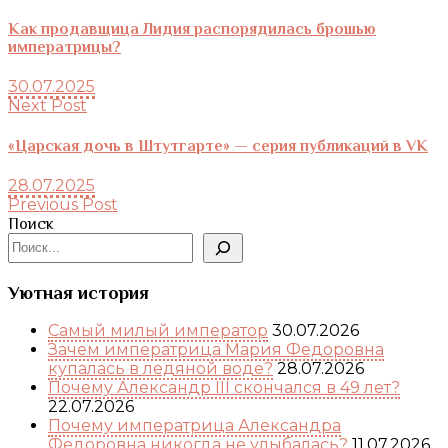
Как продавщица Лидия распорядилась брошью
императрицы?
30.07.2025
Next Post
«Царская дочь в Штутгарте» — серия публикаций в VK
28.07.2025
Previous Post
Поиск
Уютная история
Самый милый император
30.07.2026
Зачем императрица Мария Федоровна
купалась в ледяной воде?
28.07.2026
Почему Александр III скончался в 49 лет?
22.07.2026
Почему императрица Александра
Федоровна никогда не улыбалась?
11.07.2026