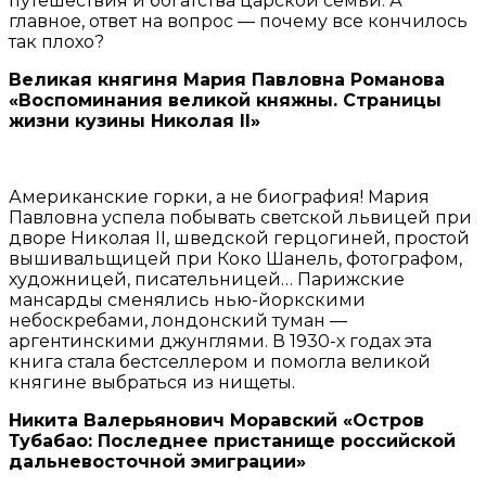
путешествия и богатства царской семьи. А
главное, ответ на вопрос — почему все кончилось
так плохо?
Великая княгиня Мария Павловна Романова
«Воспоминания великой княжны. Страницы
жизни кузины Николая II»
Американские горки, а не биография! Мария
Павловна успела побывать светской львицей при
дворе Николая II, шведской герцогиней, простой
вышивальщицей при Коко Шанель, фотографом,
художницей, писательницей… Парижские
мансарды сменялись нью-йоркскими
небоскребами, лондонский туман —
аргентинскими джунглями. В 1930-х годах эта
книга стала бестселлером и помогла великой
княгине выбраться из нищеты.
Никита Валерьянович Моравский «Остров
Тубабао: Последнее пристанище российской
дальневосточной эмиграции»