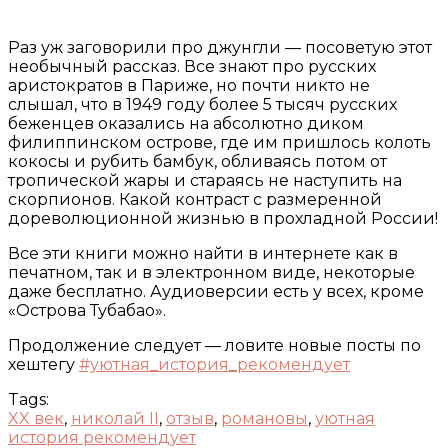
Раз уж заговорили про джунгли — посоветую этот
необычный рассказ. Все знают про русских
аристократов в Париже, но почти никто не
слышал, что в 1949 году более 5 тысяч русских
беженцев оказались на абсолютно диком
филиппинском острове, где им пришлось колоть
кокосы и рубить бамбук, обливаясь потом от
тропической жары и стараясь не наступить на
скорпионов. Какой контраст с размеренной
дореволюционной жизнью в прохладной России!
Все эти книги можно найти в интернете как в
печатном, так и в электронном виде, некоторые
даже бесплатно. Аудиоверсии есть у всех, кроме
«Острова Тубабао».
Продолжение следует — ловите новые посты по
хештегу
#уютная_история_рекомендует
Tags:
XX век
,
николай II
,
отзыв
,
романовы
,
уютная
история рекомендует