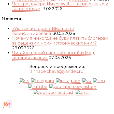
Четыре дочери Николая II — такие разные и
такие милые
13.06.2026
Новости
«Уютная история» ВКонтакте
верифицирована!
30.05.2026
Почему я никогда не буду платить блогерам
за рецензии моих исторических книг?
29.05.2026
Читайте новый очерк «Георгий и Мод:
история любви»
07.03.2026
Вопросы и предложения:
annapeicheva@yandex.ru