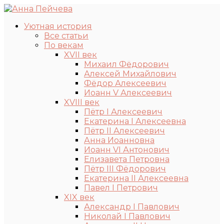
Уютная история
Все статьи
По векам
XVII век
Михаил Фёдорович
Алексей Михайлович
Фёдор Алексеевич
Иоанн V Алексеевич
XVIII век
Пётр I Алексеевич
Екатерина I Алексеевна
Пётр II Алексеевич
Анна Иоанновна
Иоанн VI Антонович
Елизавета Петровна
Пётр III Фёдорович
Екатерина II Алексеевна
Павел I Петрович
XIX век
Александр I Павлович
Николай I Павлович