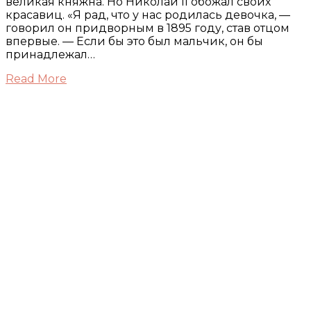
великая княжна. Но Николай II обожал своих
красавиц. «Я рад, что у нас родилась девочка, —
говорил он придворным в 1895 году, став отцом
впервые. — Если бы это был мальчик, он бы
принадлежал…
Read More