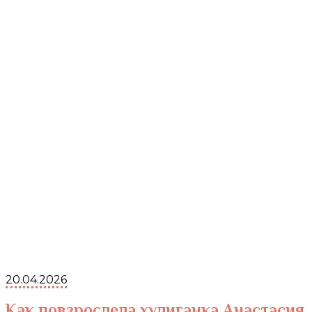
20.04.2026
Как повзрослела хулиганка Анастасия