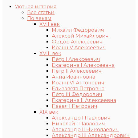
Уютная история
Все статьи
По векам
XVII век
Михаил Фёдорович
Алексей Михайлович
Фёдор Алексеевич
Иоанн V Алексеевич
XVIII век
Пётр I Алексеевич
Екатерина I Алексеевна
Пётр II Алексеевич
Анна Иоанновна
Иоанн VI Антонович
Елизавета Петровна
Пётр III Фёдорович
Екатерина II Алексеевна
Павел I Петрович
XIX век
Александр I Павлович
Николай I Павлович
Александр II Николаевич
Александр III Александрович