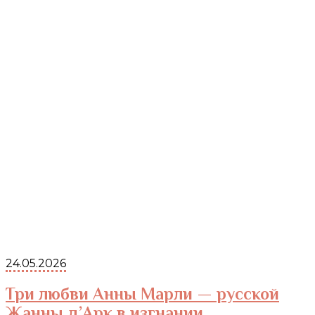
24.05.2026
Три любви Анны Марли — русской
Жанны д’Арк в изгнании