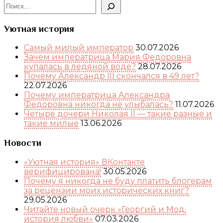
Уютная история
Самый милый император
30.07.2026
Зачем императрица Мария Федоровна
купалась в ледяной воде?
28.07.2026
Почему Александр III скончался в 49 лет?
22.07.2026
Почему императрица Александра
Федоровна никогда не улыбалась?
11.07.2026
Четыре дочери Николая II — такие разные и
такие милые
13.06.2026
Новости
«Уютная история» ВКонтакте
верифицирована!
30.05.2026
Почему я никогда не буду платить блогерам
за рецензии моих исторических книг?
29.05.2026
Читайте новый очерк «Георгий и Мод:
история любви»
07.03.2026