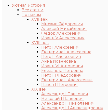
Уютная история
Все статьи
По векам
XVII век
Михаил Фёдорович
Алексей Михайлович
Фёдор Алексеевич
Иоанн V Алексеевич
XVIII век
Пётр I Алексеевич
Екатерина I Алексеевна
Пётр II Алексеевич
Анна Иоанновна
Иоанн VI Антонович
Елизавета Петровна
Пётр III Фёдорович
Екатерина II Алексеевна
Павел I Петрович
XIX век
Александр I Павлович
Николай I Павлович
Александр II Николаевич
Александр III Александрович