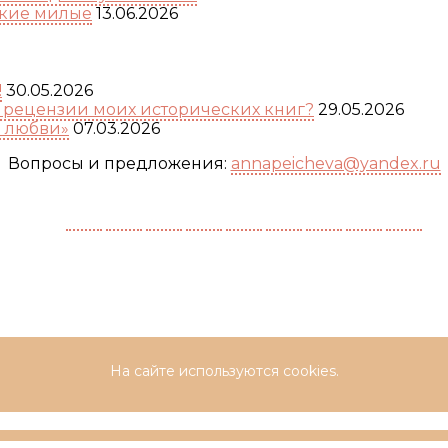
акие милые
13.06.2026
!
30.05.2026
а рецензии моих исторических книг?
29.05.2026
я любви»
07.03.2026
Вопросы и предложения:
annapeicheva@yandex.ru
На сайте используются cookies.