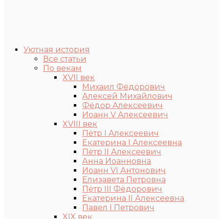
Уютная история
Все статьи
По векам
XVII век
Михаил Фёдорович
Алексей Михайлович
Фёдор Алексеевич
Иоанн V Алексеевич
XVIII век
Пётр I Алексеевич
Екатерина I Алексеевна
Пётр II Алексеевич
Анна Иоанновна
Иоанн VI Антонович
Елизавета Петровна
Пётр III Фёдорович
Екатерина II Алексеевна
Павел I Петрович
XIX век