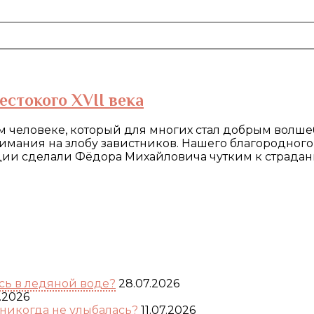
стокого XVII века
м человеке, который для многих стал добрым волш
имания на злобу завистников. Нашего благородного 
гедии сделали Фёдора Михайловича чутким к страд
ь в ледяной воде?
28.07.2026
.2026
никогда не улыбалась?
11.07.2026