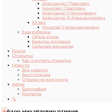
Александр I Павлович
Николай I Павлович
Александр II Николаевич
Александр III Александрович
XX век
Николай II Александрович
Еще рубрики
Обзор эпохи
Бренды империи
Сильные женщины
Книги
Открытки
Как получить открытки
Новости
Все новости
Выступления
Отзывы на мои книги
Автор
Биография
Контакты
🔍
фёдор михайлович ртищев