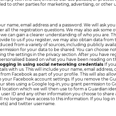
ed to other parties for marketing, advertising, or other u
r name, email address and a password. We will ask you m
 all the registration questions. We may also ask some ot
 we can gain a clearer understanding of who you are. This 
rovide to us if you register, we may also obtain data fro
roduced from a variety of sources, including publicly avail
ermission for your data to be shared. You can choose n
g the settings in the privacy section. After you have r
 personalised based on what you have been reading on t
ogging in using social networking credentials
If you
ils with us. This will include your name, email address, 
 from Facebook as part of your profile. This will also al
o your Facebook account settings. If you remove the Gu
our sites using a Google log-in, you grant permission to Go
d location which we will then use to form a Guardian ide
s, user ID and any other information you choose to share
o longer have access to this information. If you log-in t
eets) and twitter username.