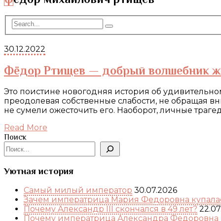
30.12.2022
Фёдор Ртищев — добрый волшебник же
Это поистине новогодняя история об удивительно
преодолевая собственные слабости, не обращая вн
не сумели ожесточить его. Наоборот, личные тра
Read More
Поиск
Уютная история
Самый милый император
30.07.2026
Зачем императрица Мария Федоровна купалас
Почему Александр III скончался в 49 лет?
22.07
Почему императрица Александра Федоровна 