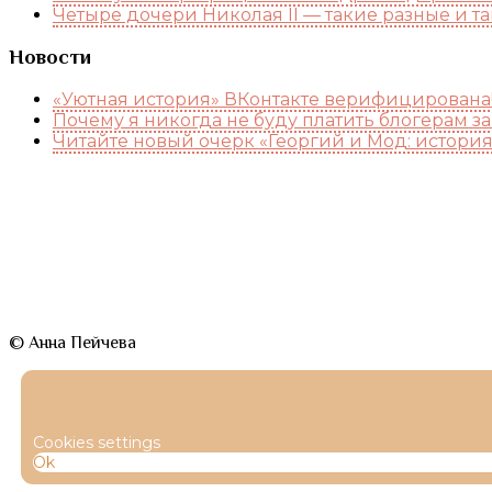
Четыре дочери Николая II — такие разные и т
Новости
«Уютная история» ВКонтакте верифицирована
Почему я никогда не буду платить блогерам з
Читайте новый очерк «Георгий и Мод: истори
© Анна Пейчева
Cookies settings
Ok