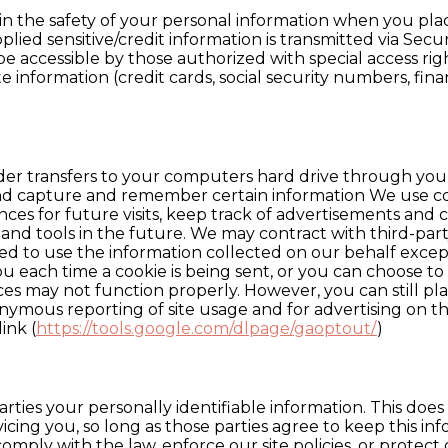
n the safety of your personal information when you plac
upplied sensitive/credit information is transmitted via 
 accessible by those authorized with special access rig
e information (credit cards, social security numbers, finan
provider transfers to your computers hard drive through yo
and capture and remember certain information We use co
es for future visits, keep track of advertisements and c
 and tools in the future. We may contract with third-part
itted to use the information collected on our behalf exc
ach time a cookie is being sent, or you can choose to tu
vices may not function properly. However, you can still p
ymous reporting of site usage and for advertising on the
ink (
https://tools.google.com/dlpage/gaoptout/
)
arties your personally identifiable information. This does
icing you, so long as those parties agree to keep this in
mply with the law, enforce our site policies, or protect o