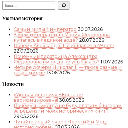
Уютная история
Самый милый император
30.07.2026
Зачем императрица Мария Федоровна
купалась в ледяной воде?
28.07.2026
Почему Александр III скончался в 49 лет?
22.07.2026
Почему императрица Александра
Федоровна никогда не улыбалась?
11.07.2026
Четыре дочери Николая II — такие разные и
такие милые
13.06.2026
Новости
«Уютная история» ВКонтакте
верифицирована!
30.05.2026
Почему я никогда не буду платить блогерам
за рецензии моих исторических книг?
29.05.2026
Читайте новый очерк «Георгий и Мод:
история любви»
07.03.2026