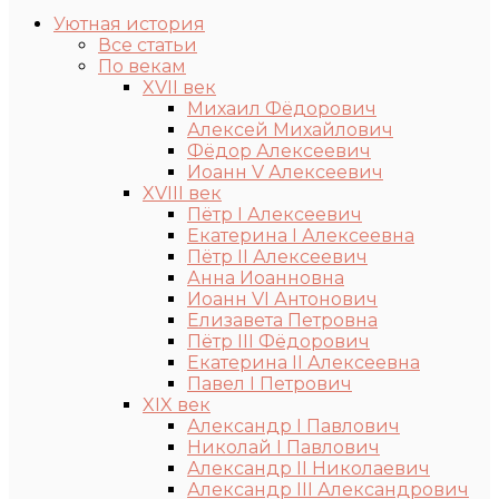
Уютная история
Все статьи
По векам
XVII век
Михаил Фёдорович
Алексей Михайлович
Фёдор Алексеевич
Иоанн V Алексеевич
XVIII век
Пётр I Алексеевич
Екатерина I Алексеевна
Пётр II Алексеевич
Анна Иоанновна
Иоанн VI Антонович
Елизавета Петровна
Пётр III Фёдорович
Екатерина II Алексеевна
Павел I Петрович
XIX век
Александр I Павлович
Николай I Павлович
Александр II Николаевич
Александр III Александрович