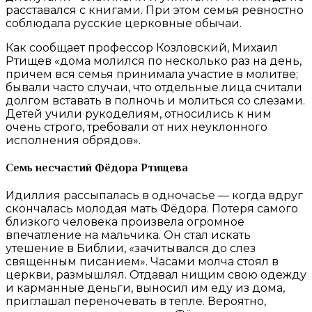
расставался с книгами. При этом семья ревностно
соблюдала русские церковные обычаи.
Как сообщает профессор Козловский, Михаил
Ртищев «дома молился по несколько раз на день,
причем вся семья принимала участие в молитве;
бывали часто случаи, что отдельные лица считали
долгом вставать в полночь и молиться со слезами.
Детей учили рукоделиям, относились к ним
очень строго, требовали от них неуклонного
исполнения обрядов».
Семь несчастий Фёдора Ртищева
Идиллия рассыпалась в одночасье — когда вдруг
скончалась молодая мать Фёдора. Потеря самого
близкого человека произвела огромное
впечатление на мальчика. Он стал искать
утешение в Библии, «зачитывался до слез
священным писанием». Часами молча стоял в
церкви, размышлял. Отдавал нищим свою одежду
и карманные деньги, выносил им еду из дома,
приглашал переночевать в тепле. Вероятно,