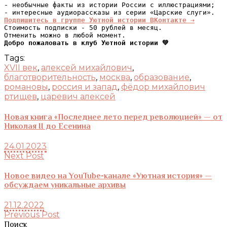
- необычные факты из истории России с иллюстрациями;

Подпишитесь в группе Уютной истории ВКонтакте ⇢
Стоимость подписки - 50 рублей в месяц.

Добро пожаловать в клуб Уютной истории 💚
Tags:
XVII век
,
алексей михайлович
,
благотворительность
,
москва
,
образование
,
романовы
,
россия и запад
,
фёдор михайлович
ртищев
,
царевич алексей
Новая книга «Последнее лето перед революцией» — от
Николая II до Есенина
24.01.2023
Next Post
Новое видео на YouTube-канале «Уютная история» —
обсуждаем уникальные архивы
21.12.2022
Previous Post
Поиск