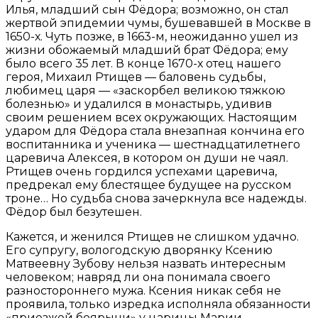
Илья, младший сын Фёдора; возможно, он стал
жертвой эпидемии чумы, бушевавшей в Москве в
1650-х. Чуть позже, в 1663-м, неожиданно ушел из
жизни обожаемый младший брат Фёдора; ему
было всего 35 лет. В конце 1670-х отец нашего
героя, Михаил Ртищев — баловень судьбы,
любимец царя — «заскорбел великою тяжкою
болезнью» и удалился в монастырь, удивив
своим решением всех окружающих. Настоящим
ударом для Фёдора стала внезапная кончина его
воспитанника и ученика — шестнадцатилетнего
царевича Алексея, в котором он души не чаял.
Ртищев очень гордился успехами царевича,
предрекал ему блестящее будущее на русском
троне… Но судьба снова зачеркнула все надежды.
Фёдор был безутешен.
Кажется, и женился Ртищев не слишком удачно.
Его супругу, вологодскую дворянку Ксению
Матвеевну Зубову нельзя назвать интересным
человеком; навряд ли она понимала своего
разностороннего мужа. Ксения никак себя не
проявила, только изредка исполняла обязанности
«приезжей боярыни» у царицы Марии