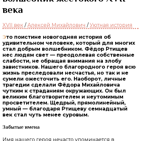
века
XVII век
/
Алексей Михайлович
/
Уютная история
Это поистине новогодняя история об
удивительном человеке, который для многих
стал добрым волшебником. Фёдор Ртищев
нес людям свет — преодолевая собственные
слабости, не обращая внимания на злобу
завистников. Нашего благородного героя всю
жизнь преследовали несчастья, но так и не
сумели ожесточить его. Наоборот, личные
трагедии сделали Фёдора Михайловича
чутким к страданиям окружающих. Он был
великим благотворителем и неутомимым
просветителем. Щедрый, прямолинейный,
умный — благодаря Ртищеву семнадцатый
век стал чуть менее суровым.
Забытые имена
Имя нашего героя нечасто упоминается в