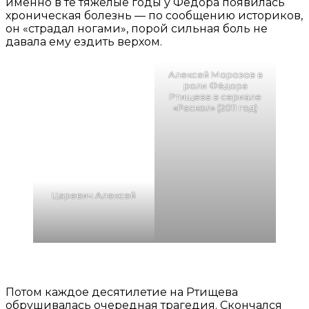
именно в те тяжелые годы у Фёдора появилась
хроническая болезнь — по сообщению историков,
он «страдал ногами», порой сильная боль не
давала ему ездить верхом.
Алексей Морозов в
роли Фёдора
Ртищева в сериале
«Раскол» (2011 год)
Царевич Алексей
Потом каждое десятилетие на Ртищева
обрушивалась очередная трагедия. Скончался