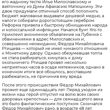
его жадному тестю Илье Милославскому и
взяточнику из Думы Афанасию Матюшкину. Эти
двое придумали отличный способ пополнить
бюджет: жалованье выдавали дешевой медью, а
налоги собирали дорогостоящим серебром.
Реформа привела к быстрому обнищанию народа
и колоссальной инфляции. Начался бунт. Кто-то
приклеил анонимное объявление на Лубянке с
обвинениями в адрес Милославских и,
совершенно неожиданно, Фёдора Михайловича
Ртищева — который не имел никакого отношения
к Монетному двору. Однако обезумевшая толпа
не стала разбираться, кинулась к дому
окольничего. Ртищев провел несколько
неприятных часов в осаде мятежников, однако в
конечном итоге всё обошлось, восставшие
разбежались, не причинив ему вреда.
После этого происшествия Фёдор Михайлович
прожил еще одиннадцать лет. Перед уходом из
жизни наш герой отпустил на волю всех своих
дворовых крепостных — для семнадцатого века
это было фантастическим поступком. Скончался
Фёдор Михайлович рано, в возрасте 48 лет.