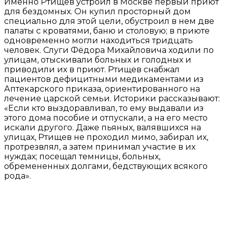
Именно Ртищев устроил в Москве первый приют
для бездомных. Он купил просторный дом
специально для этой цели, обустроил в нем две
палаты с кроватями, баню и столовую; в приюте
одновременно могли находиться тридцать
человек. Слуги Фёдора Михайловича ходили по
улицам, отыскивали больных и голодных и
приводили их в приют. Ртищев снабжал
пациентов дефицитными медикаментами из
Аптекарского приказа, ориентированного на
лечение царской семьи. Историки рассказывают:
«Если кто выздоравливал, то ему выдавали из
этого дома пособие и отпускали, а на его место
искали другого. Даже пьяных, валявшихся на
улицах, Ртищев не проходил мимо, забирал их,
протрезвлял, а затем принимал участие в их
нуждах; посещал темницы, больных,
обремененных долгами, бедствующих всякого
рода».