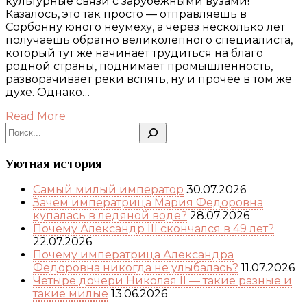
культурные связи с зарубежными вузами!
Казалось, это так просто — отправляешь в
Сорбонну юного неумеху, а через несколько лет
получаешь обратно великолепного специалиста,
который тут же начинает трудиться на благо
родной страны, поднимает промышленность,
разворачивает реки вспять, ну и прочее в том же
духе. Однако…
Read More
Поиск
Уютная история
Самый милый император
30.07.2026
Зачем императрица Мария Федоровна
купалась в ледяной воде?
28.07.2026
Почему Александр III скончался в 49 лет?
22.07.2026
Почему императрица Александра
Федоровна никогда не улыбалась?
11.07.2026
Четыре дочери Николая II — такие разные и
такие милые
13.06.2026