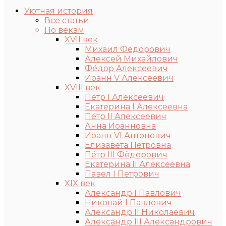
Уютная история
Все статьи
По векам
XVII век
Михаил Фёдорович
Алексей Михайлович
Фёдор Алексеевич
Иоанн V Алексеевич
XVIII век
Пётр I Алексеевич
Екатерина I Алексеевна
Пётр II Алексеевич
Анна Иоанновна
Иоанн VI Антонович
Елизавета Петровна
Пётр III Фёдорович
Екатерина II Алексеевна
Павел I Петрович
XIX век
Александр I Павлович
Николай I Павлович
Александр II Николаевич
Александр III Александрович