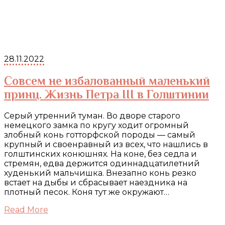
28.11.2022
Совсем не избалованный маленький
принц. Жизнь Петра III в Голштинии
Серый утренний туман. Во дворе старого
немецкого замка по кругу ходит огромный
злобный конь готторфской породы — самый
крупный и своенравный из всех, что нашлись в
голштинских конюшнях. На коне, без седла и
стремян, едва держится одиннадцатилетний
худенький мальчишка. Внезапно конь резко
встает на дыбы и сбрасывает наездника на
плотный песок. Коня тут же окружают…
Read More