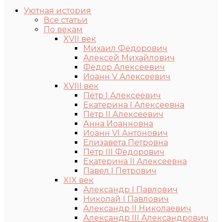
Уютная история
Все статьи
По векам
XVII век
Михаил Фёдорович
Алексей Михайлович
Фёдор Алексеевич
Иоанн V Алексеевич
XVIII век
Пётр I Алексеевич
Екатерина I Алексеевна
Пётр II Алексеевич
Анна Иоанновна
Иоанн VI Антонович
Елизавета Петровна
Пётр III Фёдорович
Екатерина II Алексеевна
Павел I Петрович
XIX век
Александр I Павлович
Николай I Павлович
Александр II Николаевич
Александр III Александрович