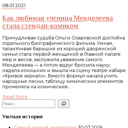
08.01.2021
Как любимая ученица Менделеева
стала стендап-комиком
Причудливая судьба Ольги Озаровской достойна
отдельного биографического фильма. Умная,
талантливая барышня из хорошей дворянской
семьи стала первой женщиной в Главной палате
мер и весов, заслужила уважение самого
Менделеева — а потом вдруг бросила науку,
надела кокошник и вышла на сцену театре-кабаре
«Кривое зеркало». Вместо формул начала учить
народные песни, таблицу химических элементов
променяла на комические…
Read More
Поиск
Уютная история
Самый милый император
30.07.2026