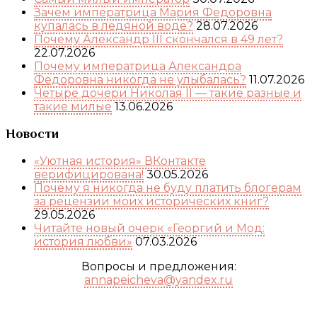
Зачем императрица Мария Федоровна
купалась в ледяной воде?
28.07.2026
Почему Александр III скончался в 49 лет?
22.07.2026
Почему императрица Александра
Федоровна никогда не улыбалась?
11.07.2026
Четыре дочери Николая II — такие разные и
такие милые
13.06.2026
Новости
«Уютная история» ВКонтакте
верифицирована!
30.05.2026
Почему я никогда не буду платить блогерам
за рецензии моих исторических книг?
29.05.2026
Читайте новый очерк «Георгий и Мод:
история любви»
07.03.2026
Вопросы и предложения:
annapeicheva@yandex.ru