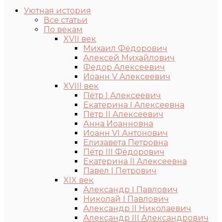
Уютная история
Все статьи
По векам
XVII век
Михаил Фёдорович
Алексей Михайлович
Фёдор Алексеевич
Иоанн V Алексеевич
XVIII век
Пётр I Алексеевич
Екатерина I Алексеевна
Пётр II Алексеевич
Анна Иоанновна
Иоанн VI Антонович
Елизавета Петровна
Пётр III Фёдорович
Екатерина II Алексеевна
Павел I Петрович
XIX век
Александр I Павлович
Николай I Павлович
Александр II Николаевич
Александр III Александрович