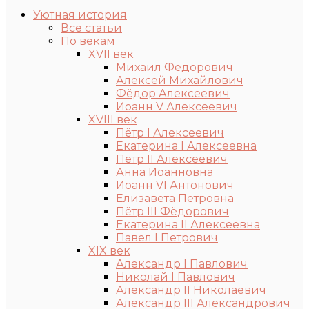
Уютная история
Все статьи
По векам
XVII век
Михаил Фёдорович
Алексей Михайлович
Фёдор Алексеевич
Иоанн V Алексеевич
XVIII век
Пётр I Алексеевич
Екатерина I Алексеевна
Пётр II Алексеевич
Анна Иоанновна
Иоанн VI Антонович
Елизавета Петровна
Пётр III Фёдорович
Екатерина II Алексеевна
Павел I Петрович
XIX век
Александр I Павлович
Николай I Павлович
Александр II Николаевич
Александр III Александрович