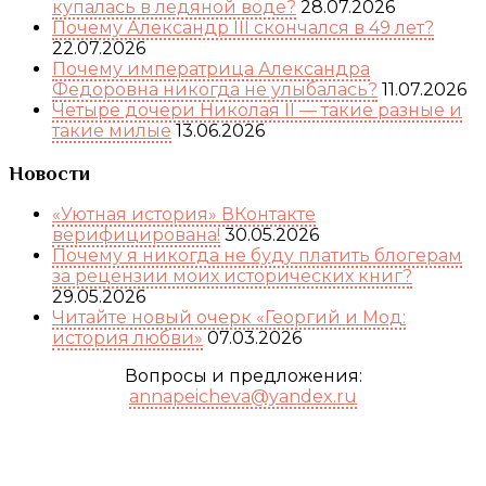
купалась в ледяной воде?
28.07.2026
Почему Александр III скончался в 49 лет?
22.07.2026
Почему императрица Александра
Федоровна никогда не улыбалась?
11.07.2026
Четыре дочери Николая II — такие разные и
такие милые
13.06.2026
Новости
«Уютная история» ВКонтакте
верифицирована!
30.05.2026
Почему я никогда не буду платить блогерам
за рецензии моих исторических книг?
29.05.2026
Читайте новый очерк «Георгий и Мод:
история любви»
07.03.2026
Вопросы и предложения:
annapeicheva@yandex.ru