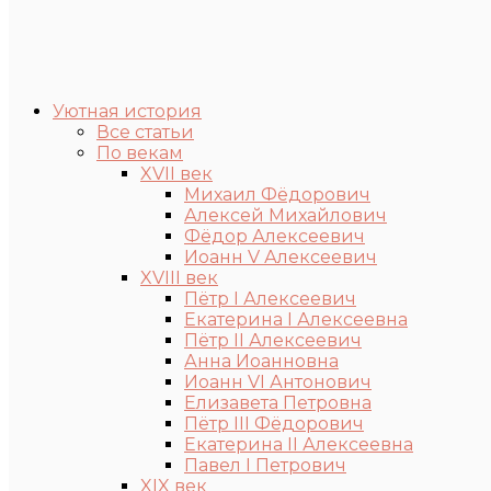
Уютная история
Все статьи
По векам
XVII век
Михаил Фёдорович
Алексей Михайлович
Фёдор Алексеевич
Иоанн V Алексеевич
XVIII век
Пётр I Алексеевич
Екатерина I Алексеевна
Пётр II Алексеевич
Анна Иоанновна
Иоанн VI Антонович
Елизавета Петровна
Пётр III Фёдорович
Екатерина II Алексеевна
Павел I Петрович
XIX век