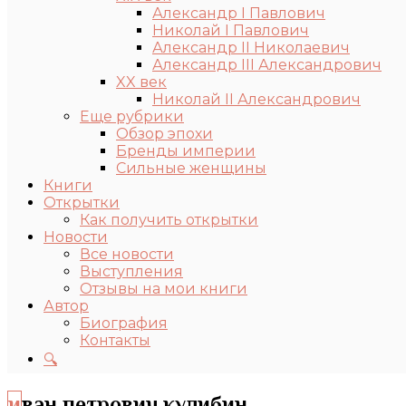
Александр I Павлович
Николай I Павлович
Александр II Николаевич
Александр III Александрович
XX век
Николай II Александрович
Еще рубрики
Обзор эпохи
Бренды империи
Сильные женщины
Книги
Открытки
Как получить открытки
Новости
Все новости
Выступления
Отзывы на мои книги
Автор
Биография
Контакты
🔍
иван петрович кулибин