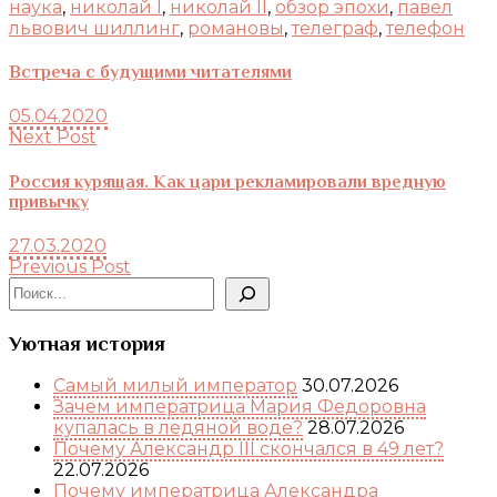
наука
,
николай I
,
николай II
,
обзор эпохи
,
павел
львович шиллинг
,
романовы
,
телеграф
,
телефон
Встреча с будущими читателями
05.04.2020
Next Post
Россия курящая. Как цари рекламировали вредную
привычку
27.03.2020
Previous Post
Поиск
Уютная история
Самый милый император
30.07.2026
Зачем императрица Мария Федоровна
купалась в ледяной воде?
28.07.2026
Почему Александр III скончался в 49 лет?
22.07.2026
Почему императрица Александра