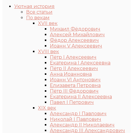
Уютная история
Все статьи
По векам
XVII век
Михаил Фёдорович
Алексей Михайлович
Фёдор Алексеевич
Иоанн V Алексеевич
XVIII век
Пётр I Алексеевич
Екатерина I Алексеевна
Пётр II Алексеевич
Анна Иоанновна
Иоанн VI Антонович
Елизавета Петровна
Пётр III Фёдорович
Екатерина II Алексеевна
Павел I Петрович
XIX век
Александр I Павлович
Николай I Павлович
Александр II Николаевич
Александр III Александрович