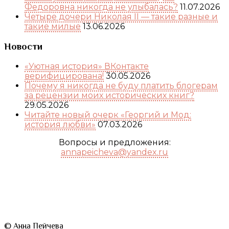
Федоровна никогда не улыбалась?
11.07.2026
Четыре дочери Николая II — такие разные и
такие милые
13.06.2026
Новости
«Уютная история» ВКонтакте
верифицирована!
30.05.2026
Почему я никогда не буду платить блогерам
за рецензии моих исторических книг?
29.05.2026
Читайте новый очерк «Георгий и Мод:
история любви»
07.03.2026
Вопросы и предложения:
annapeicheva@yandex.ru
© Анна Пейчева