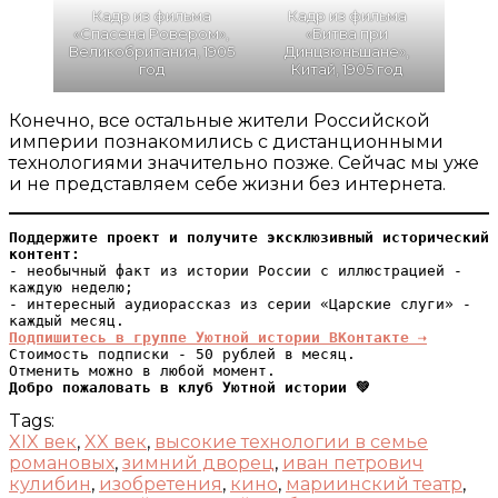
Кадр из фильма
Кадр из фильма
«Спасена Ровером»,
«Битва при
Великобритания, 1905
Динцзюньшане»,
год
Китай, 1905 год
Конечно, все остальные жители Российской
империи познакомились с дистанционными
технологиями значительно позже. Сейчас мы уже
и не представляем себе жизни без интернета.
Поддержите проект и получите эксклюзивный исторический 
контент:
- необычный факт из истории России с иллюстрацией - 
каждую неделю;

- интересный аудиорассказ из серии «Царские слуги» - 
Подпишитесь в группе Уютной истории ВКонтакте ⇢
Стоимость подписки - 50 рублей в месяц.

Добро пожаловать в клуб Уютной истории 💚
Tags:
XIX век
,
XX век
,
высокие технологии в семье
романовых
,
зимний дворец
,
иван петрович
кулибин
,
изобретения
,
кино
,
мариинский театр
,