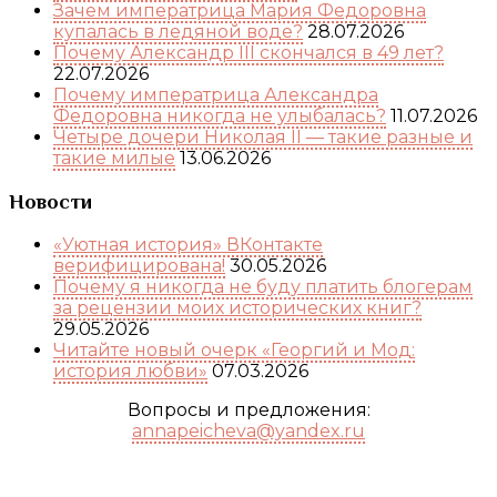
Зачем императрица Мария Федоровна
купалась в ледяной воде?
28.07.2026
Почему Александр III скончался в 49 лет?
22.07.2026
Почему императрица Александра
Федоровна никогда не улыбалась?
11.07.2026
Четыре дочери Николая II — такие разные и
такие милые
13.06.2026
Новости
«Уютная история» ВКонтакте
верифицирована!
30.05.2026
Почему я никогда не буду платить блогерам
за рецензии моих исторических книг?
29.05.2026
Читайте новый очерк «Георгий и Мод:
история любви»
07.03.2026
Вопросы и предложения:
annapeicheva@yandex.ru