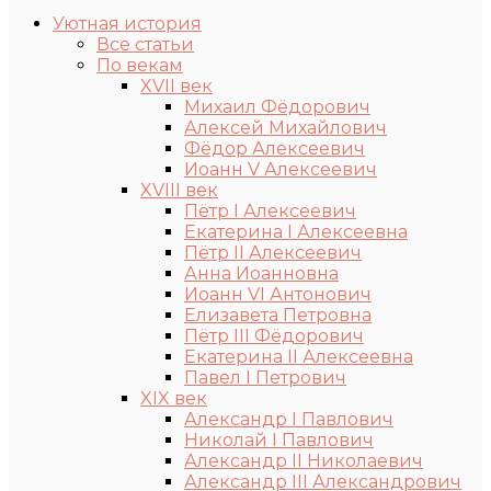
Уютная история
Все статьи
По векам
XVII век
Михаил Фёдорович
Алексей Михайлович
Фёдор Алексеевич
Иоанн V Алексеевич
XVIII век
Пётр I Алексеевич
Екатерина I Алексеевна
Пётр II Алексеевич
Анна Иоанновна
Иоанн VI Антонович
Елизавета Петровна
Пётр III Фёдорович
Екатерина II Алексеевна
Павел I Петрович
XIX век
Александр I Павлович
Николай I Павлович
Александр II Николаевич
Александр III Александрович