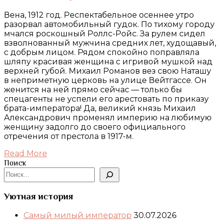
Вена, 1912 год. Респектабельное осеннее утро
разорвал автомобильный гудок. По тихому городу
мчался роскошный Роллс-Ройс. За рулем сидел
взволнованный мужчина средних лет, худощавый,
с добрым лицом. Рядом спокойно поправляла
шляпу красивая женщина с игривой мушкой над
верхней губой. Михаил Романов вез свою Наташу
в неприметную церковь на улице Вейтгассе. Он
женится на ней прямо сейчас — только бы
спецагенты не успели его арестовать по приказу
брата-императора! Да, великий князь Михаил
Александрович променял империю на любимую
женщину задолго до своего официального
отречения от престола в 1917-м.
Read More
Поиск
Уютная история
Самый милый император
30.07.2026