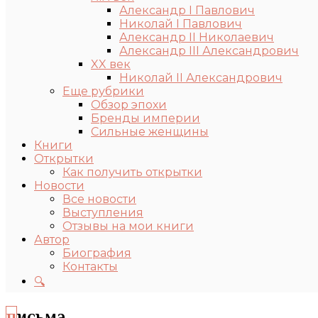
Александр I Павлович
Николай I Павлович
Александр II Николаевич
Александр III Александрович
XX век
Николай II Александрович
Еще рубрики
Обзор эпохи
Бренды империи
Сильные женщины
Книги
Открытки
Как получить открытки
Новости
Все новости
Выступления
Отзывы на мои книги
Автор
Биография
Контакты
🔍
письма