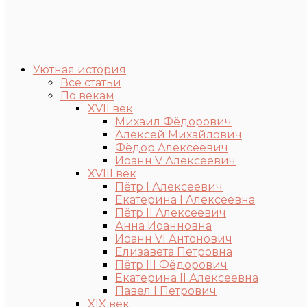
Уютная история
Все статьи
По векам
XVII век
Михаил Фёдорович
Алексей Михайлович
Фёдор Алексеевич
Иоанн V Алексеевич
XVIII век
Пётр I Алексеевич
Екатерина I Алексеевна
Пётр II Алексеевич
Анна Иоанновна
Иоанн VI Антонович
Елизавета Петровна
Пётр III Фёдорович
Екатерина II Алексеевна
Павел I Петрович
XIX век