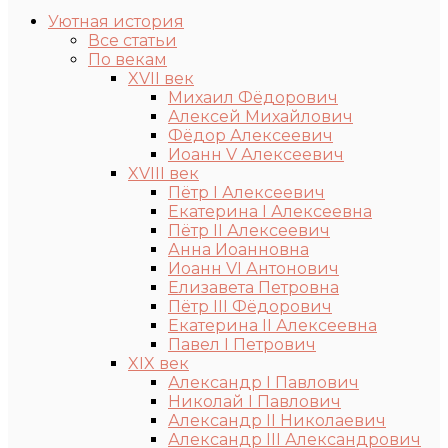
Уютная история
Все статьи
По векам
XVII век
Михаил Фёдорович
Алексей Михайлович
Фёдор Алексеевич
Иоанн V Алексеевич
XVIII век
Пётр I Алексеевич
Екатерина I Алексеевна
Пётр II Алексеевич
Анна Иоанновна
Иоанн VI Антонович
Елизавета Петровна
Пётр III Фёдорович
Екатерина II Алексеевна
Павел I Петрович
XIX век
Александр I Павлович
Николай I Павлович
Александр II Николаевич
Александр III Александрович