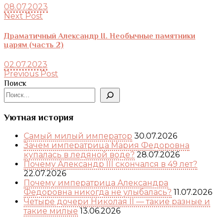
08.07.2023
Next Post
Драматичный Александр II. Необычные памятники
царям (часть 2)
02.07.2023
Previous Post
Поиск
Уютная история
Самый милый император
30.07.2026
Зачем императрица Мария Федоровна
купалась в ледяной воде?
28.07.2026
Почему Александр III скончался в 49 лет?
22.07.2026
Почему императрица Александра
Федоровна никогда не улыбалась?
11.07.2026
Четыре дочери Николая II — такие разные и
такие милые
13.06.2026