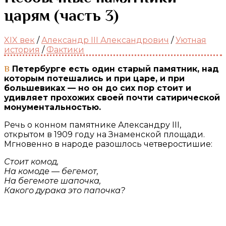
царям (часть 3)
XIX век
/
Александр III Александрович
/
Уютная
история
/
Фактики
В Петербурге есть один старый памятник, над
которым потешались и при царе, и при
большевиках — но он до сих пор стоит и
удивляет прохожих своей почти сатирической
монументальностью.
Речь о конном памятнике Александру III,
открытом в 1909 году на Знаменской площади.
Мгновенно в народе разошлось четверостишие:
Стоит комод,
На комоде — бегемот,
На бегемоте шапочка,
Какого дурака это папочка?