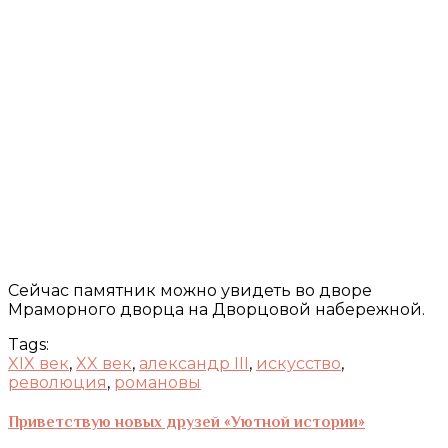
Сейчас памятник можно увидеть во дворе
Мраморного дворца на Дворцовой набережной.
Tags:
XIX век
,
XX век
,
александр III
,
искусство
,
революция
,
романовы
Приветствую новых друзей «Уютной истории»