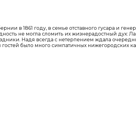
нии в 1861 году, в семье отставного гусара и ген
ность не могла сломить их жизнерадостный дух: Ла
дники. Надя всегда с нетерпением ждала очередног
гостей было много симпатичных нижегородских кад