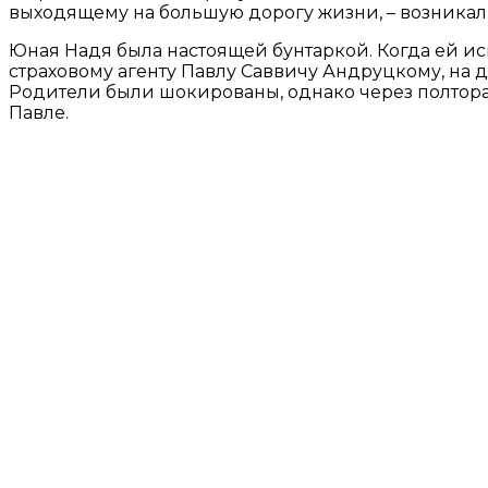
выходящему на большую дорогу жизни, – возникали 
Юная Надя была настоящей бунтаркой. Когда ей и
страховому агенту Павлу Саввичу Андруцкому, на д
Родители были шокированы, однако через полтора 
Павле.