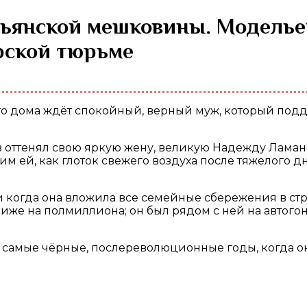
рской тюрьме
в оттенял свою яркую жену, великую Надежду Ламан
м ей, как глоток свежего воздуха после тяжелого 
и когда она вложила все семейные сбережения в ст
риже на полмиллиона; он был рядом с ней на автогонк
 самые чёрные, послереволюционные годы, когда он