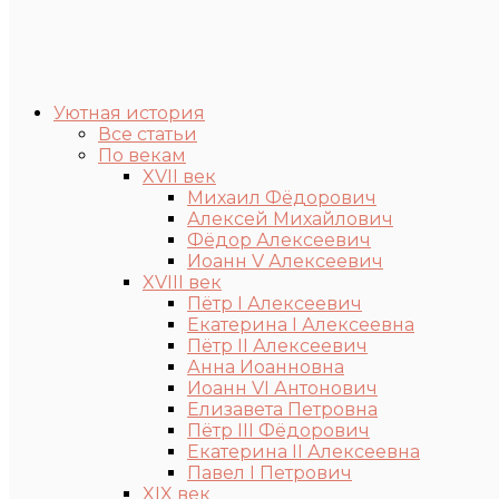
Уютная история
Все статьи
По векам
XVII век
Михаил Фёдорович
Алексей Михайлович
Фёдор Алексеевич
Иоанн V Алексеевич
XVIII век
Пётр I Алексеевич
Екатерина I Алексеевна
Пётр II Алексеевич
Анна Иоанновна
Иоанн VI Антонович
Елизавета Петровна
Пётр III Фёдорович
Екатерина II Алексеевна
Павел I Петрович
XIX век