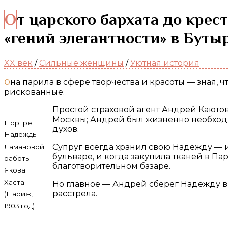
От царского бархата до крестьянской мешковины. Модельер Надежда Ламанова —
«гений элегантности» в Буты
XX век
/
Сильные женщины
/
Уютная история
Она парила в сфере творчества и красоты — зная, что дома ждёт спокойный, верный муж, который поддержит все её начинания, даже самые
рискованные.
Простой страховой агент Андрей Каюто
Москвы; Андрей был жизненно необходи
Портрет
духов.
Надежды
Супруг всегда хранил свою Надежду — 
Ламановой
бульваре, и когда закупила тканей в Па
работы
благотворительном базаре.
Якова
Хаста
Но главное — Андрей сберег Надежду в
расстрела.
(Париж,
1903 год)