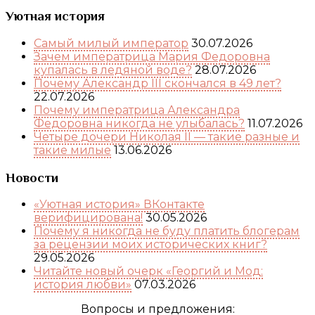
Уютная история
Самый милый император
30.07.2026
Зачем императрица Мария Федоровна
купалась в ледяной воде?
28.07.2026
Почему Александр III скончался в 49 лет?
22.07.2026
Почему императрица Александра
Федоровна никогда не улыбалась?
11.07.2026
Четыре дочери Николая II — такие разные и
такие милые
13.06.2026
Новости
«Уютная история» ВКонтакте
верифицирована!
30.05.2026
Почему я никогда не буду платить блогерам
за рецензии моих исторических книг?
29.05.2026
Читайте новый очерк «Георгий и Мод:
история любви»
07.03.2026
Вопросы и предложения: