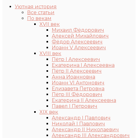
Уютная история
Все статьи
По векам
XVII век
Михаил Фёдорович
Алексей Михайлович
Фёдор Алексеевич
Иоанн V Алексеевич
XVIII век
Пётр I Алексеевич
Екатерина I Алексеевна
Пётр II Алексеевич
Анна Иоанновна
Иоанн VI Антонович
Елизавета Петровна
Пётр III Фёдорович
Екатерина II Алексеевна
Павел I Петрович
XIX век
Александр I Павлович
Николай I Павлович
Александр II Николаевич
Александр III Александрович