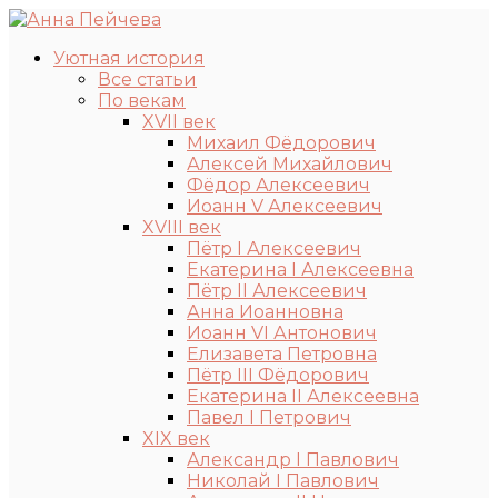
Уютная история
Все статьи
По векам
XVII век
Михаил Фёдорович
Алексей Михайлович
Фёдор Алексеевич
Иоанн V Алексеевич
XVIII век
Пётр I Алексеевич
Екатерина I Алексеевна
Пётр II Алексеевич
Анна Иоанновна
Иоанн VI Антонович
Елизавета Петровна
Пётр III Фёдорович
Екатерина II Алексеевна
Павел I Петрович
XIX век
Александр I Павлович
Николай I Павлович