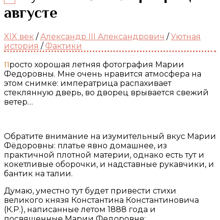
августе
XIX век
/
Александр III Александрович
/
Уютная
история
/
Фактики
Просто хорошая летняя фотография Марии
Федоровны. Мне очень нравится атмосфера на
этом снимке: императрица распахивает
стеклянную дверь, во дворец врывается свежий
ветер…
Обратите внимание на изумительный вкус Марии
Фёдоровны: платье явно домашнее, из
практичной плотной материи, однако есть тут и
кокетливые оборочки, и надставные рукавчики, и
бантик на талии.
Думаю, уместно тут будет привести стихи
великого князя Константина Константиновича
(К.Р.), написанные летом 1888 года и
посвященные Марии Федоровне: