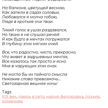
На балконе, цветущей весною,
Как запели в садах соловьи,
Любовался я молча тобою,
Глядя в кроткие очи твои.
Тихий голос в ушах раздавался,
Но твоих я не слушал речей:
Я как будто в мечтах погружался
В глубину этих мягких очей.
Все, что радостно, чисто, прекрасно,
Что живет в задушевных мечтах,
Все казалось так просто и ясно
Мне в чарующих этих очах.
Не могла бы их тайного смысла
Никакие слова превозмочь…
Светозарная вешняя ночь!
Tags:
XIX век
,
дверь в лето
,
мария федоровна
,
поэзия
,
романовы