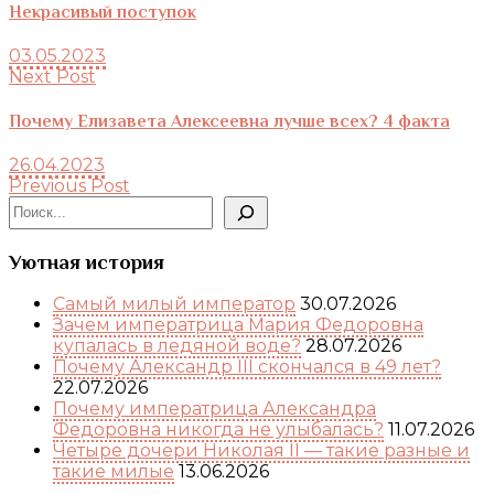
Некрасивый поступок
03.05.2023
Next Post
Почему Елизавета Алексеевна лучше всех? 4 факта
26.04.2023
Previous Post
Поиск
Уютная история
Самый милый император
30.07.2026
Зачем императрица Мария Федоровна
купалась в ледяной воде?
28.07.2026
Почему Александр III скончался в 49 лет?
22.07.2026
Почему императрица Александра
Федоровна никогда не улыбалась?
11.07.2026
Четыре дочери Николая II — такие разные и
такие милые
13.06.2026