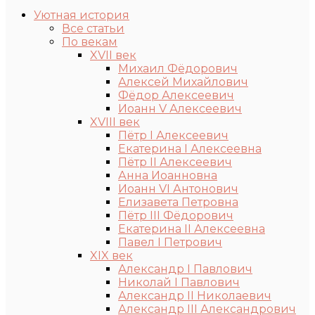
Уютная история
Все статьи
По векам
XVII век
Михаил Фёдорович
Алексей Михайлович
Фёдор Алексеевич
Иоанн V Алексеевич
XVIII век
Пётр I Алексеевич
Екатерина I Алексеевна
Пётр II Алексеевич
Анна Иоанновна
Иоанн VI Антонович
Елизавета Петровна
Пётр III Фёдорович
Екатерина II Алексеевна
Павел I Петрович
XIX век
Александр I Павлович
Николай I Павлович
Александр II Николаевич
Александр III Александрович