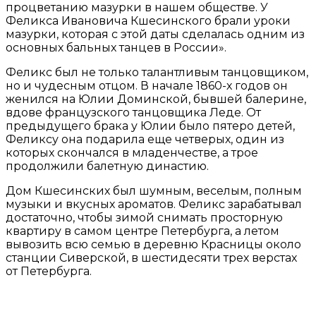
процветанию мазурки в нашем обществе. У
Феликса Ивановича Кшесинского брали уроки
мазурки, которая с этой даты сделалась одним из
основных бальных танцев в России».
Феликс был не только талантливым танцовщиком,
но и чудесным отцом. В начале 1860-х годов он
женился на Юлии Доминской, бывшей балерине,
вдове французского танцовщика Леде. От
предыдущего брака у Юлии было пятеро детей,
Феликсу она подарила еще четверых, один из
которых скончался в младенчестве, а трое
продолжили балетную династию.
Дом Кшесинских был шумным, веселым, полным
музыки и вкусных ароматов. Феликс зарабатывал
достаточно, чтобы зимой снимать просторную
квартиру в самом центре Петербурга, а летом
вывозить всю семью в деревню Красницы около
станции Сиверской, в шестидесяти трех верстах
от Петербурга.