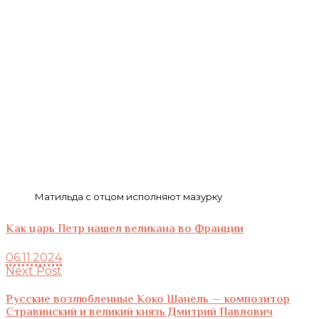
Матильда с отцом исполняют мазурку
Как царь Петр нашел великана во Франции
06.11.2024
Next Post
Русские возлюбленные Коко Шанель — композитор
Стравинский и великий князь Дмитрий Павлович