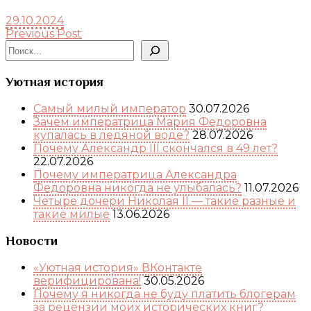
29.10.2024
Previous Post
Поиск
Уютная история
Самый милый император
30.07.2026
Зачем императрица Мария Федоровна
купалась в ледяной воде?
28.07.2026
Почему Александр III скончался в 49 лет?
22.07.2026
Почему императрица Александра
Федоровна никогда не улыбалась?
11.07.2026
Четыре дочери Николая II — такие разные и
такие милые
13.06.2026
Новости
«Уютная история» ВКонтакте
верифицирована!
30.05.2026
Почему я никогда не буду платить блогерам
за рецензии моих исторических книг?