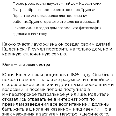
После революции двухэтажный дом Кшесинских
был разобран и перевезен в поселок Дружная
Горка, где использовался для проживания
рабочих Дружногорского стекольного завода. В
начале 2000-х годов дом сгорел. Эта фотография
сделана в 1997 году
Какую счастливую жизнь он создал своим детям!
Кшесинский сумел построить не только дом, но и
крепкую, сплоченную семью.
Юлия — старшая сестра
Юлия Кшесинская родилась в 1865 году. Она была
похожа на мать — такая же разумная и спокойная,
с королевской осанкой и длинными роскошными
волосами. В восемь лет она поступила в
Императорское театральное училище. Родители
отказались отдавать ее в интернат, хотя по
правилам заведения все воспитанники должны
быть жить в школе на казенном иждивении. Но в
знак уважения к заслугам маэстро Кшесинского,