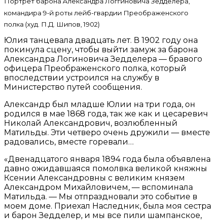
Портрет барона Александра Логгиновича Зедделера,
командира 9-й роты лейб-гвардии Преображенского
полка (худ. П.Д. Шипов, 1902)
Юлия танцевала двадцать лет. В 1902 году она
покинула сцену, чтобы выйти замуж за барона
Александра Логиновича Зедделера — бравого
офицера Преображенского полка, который
впоследствии устроился на службу в
Министерство путей сообщения.
Александр был младше Юлии на три года, он
родился в мае 1868 года, так же как и цесаревич
Николай Александрович, возлюбленный
Матильды. Эти четверо очень дружили — вместе
радовались, вместе горевали…
«Двенадцатого января 1894 года была объявлена
давно ожидавшаяся помолвка великой княжны
Ксении Александровны с великим князем
Александром Михайловичем, — вспоминала
Матильда. — Мы отпраздновали это событие в
моем доме. Приехал Наследник, была моя сестра
и барон Зедделер, и мы все пили шампанское,