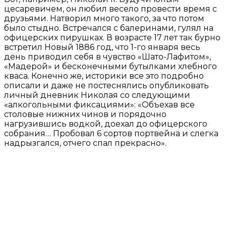
цесаревичем, он любил весело провести время с
друзьями. Натворил много такого, за что потом
было стыдно. Встречался с балеринами, гулял на
офицерских пирушках. В возрасте 17 лет так бурно
встретил Новый 1886 год, что 1-го января весь
день приводил себя в чувство «Шато-Лафитом»,
«Мадерой» и бесконечными бутылками хлебного
кваса. Конечно же, историки все это подробно
описали и даже не постеснялись опубликовать
личный дневник Николая со следующими
«алкогольными фиксациями»: «Объехав все
столовые нижних чинов и порядочно
нагрузившись водкой, доехал до офицерского
собрания… Пробовал 6 сортов портвейна и слегка
надрызгался, отчего спал прекрасно».