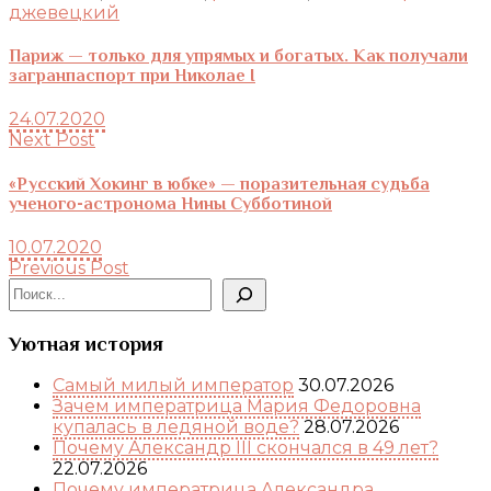
джевецкий
Париж — только для упрямых и богатых. Как получали
загранпаспорт при Николае I
24.07.2020
Next Post
«Русский Хокинг в юбке» — поразительная судьба
ученого-астронома Нины Субботиной
10.07.2020
Previous Post
Поиск
Уютная история
Самый милый император
30.07.2026
Зачем императрица Мария Федоровна
купалась в ледяной воде?
28.07.2026
Почему Александр III скончался в 49 лет?
22.07.2026
Почему императрица Александра