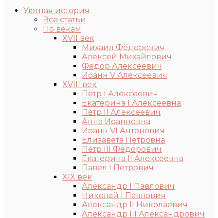
Уютная история
Все статьи
По векам
XVII век
Михаил Фёдорович
Алексей Михайлович
Фёдор Алексеевич
Иоанн V Алексеевич
XVIII век
Пётр I Алексеевич
Екатерина I Алексеевна
Пётр II Алексеевич
Анна Иоанновна
Иоанн VI Антонович
Елизавета Петровна
Пётр III Фёдорович
Екатерина II Алексеевна
Павел I Петрович
XIX век
Александр I Павлович
Николай I Павлович
Александр II Николаевич
Александр III Александрович