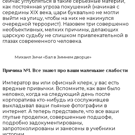
сейчас углубляться в такие серьезные материи,
как постоянная угроза покушений (начиная с
середины XIX века, цари буквально не могли
выйти на улицу, чтобы на них не накинулся
очередной террорист). Назовем три совершенно
необъективных, мелких причины, делающих
царскую судьбу не слишком привлекательной в
глазах современного человека.
Михаил Зичи «Бал в Зимнем дворце»
Причина №1. Все знают про ваши маленькие слабости
Император вы или офисный клерк, у вас есть
вредные привычки. Вспомните, как вам было
неловко, когда на следующий день после
корпоратива кто-нибудь из сослуживцев
выкладывал ваши пьяные фотографии в
интернет. А теперь представьте, что все ваши
глупые проделки, совершенные подшофе,
подробно задокументированы,
запротоколированы и занесены в учебники
истории.