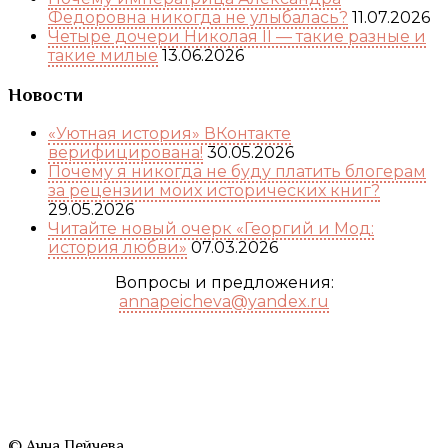
Федоровна никогда не улыбалась?
11.07.2026
Четыре дочери Николая II — такие разные и
такие милые
13.06.2026
Новости
«Уютная история» ВКонтакте
верифицирована!
30.05.2026
Почему я никогда не буду платить блогерам
за рецензии моих исторических книг?
29.05.2026
Читайте новый очерк «Георгий и Мод:
история любви»
07.03.2026
Вопросы и предложения:
annapeicheva@yandex.ru
© Анна Пейчева