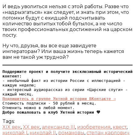
И ведь уволиться нельзя с этой работы. Разве что
«надрызгаться» как следует, и знать при этом, что
потомки будут с ехидцей подсчитывать
количество выпитых тобой бутылок, а не число
твоих профессиональных достижений на царском
посту.
Ну что, друзья, вы все еще завидуете
императорам? Или ваша жизнь теперь кажется
вам не такой уж трудной?
Поддержите проект и получите эксклюзивный исторический 
контент:
- необычный факт из истории России с иллюстрацией - 
каждую неделю;

- интересный аудиорассказ из серии «Царские слуги» - 
Подпишитесь в группе Уютной истории ВКонтакте ⇢
Стоимость подписки - 50 рублей в месяц.

Добро пожаловать в клуб Уютной истории 💚
Tags:
XIX век
,
XX век
,
александр III
,
изобретения
,
квест
,
николай I
,
николай II
,
романовы
,
степан карлович