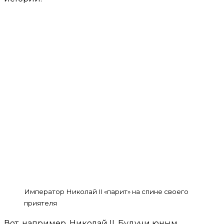
Император Николай II «парит» на спине своего
приятеля
Вот, например, Николай II. Будучи юным